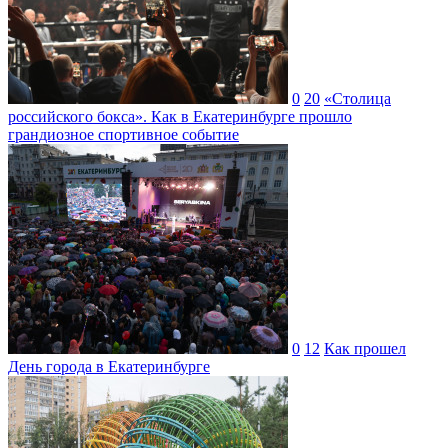
0
20
«Столица
российского бокса». Как в Екатеринбурге прошло
грандиозное спортивное событие
0
12
Как прошел
День города в Екатеринбурге