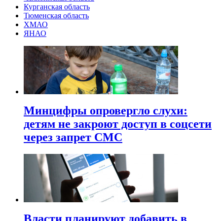
Курганская область
Тюменская область
ХМАО
ЯНАО
Минцифры опровергло слухи:
детям не закроют доступ в соцсети
через запрет СМС
Власти планируют добавить в