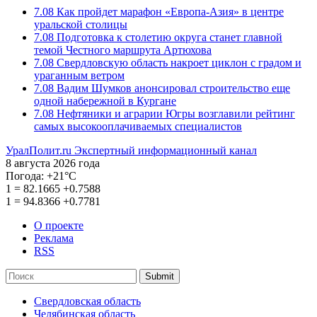
7.08
Как пройдет марафон «Европа-Азия» в центре
уральской столицы
7.08
Подготовка к столетию округа станет главной
темой Честного маршрута Артюхова
7.08
Свердловскую область накроет циклон с градом и
ураганным ветром
7.08
Вадим Шумков анонсировал строительство еще
одной набережной в Кургане
7.08
Нефтяники и аграрии Югры возглавили рейтинг
самых высокооплачиваемых специалистов
УралПолит.ru
Экспертный информационный канал
8 августа 2026 года
Погода:
+21°С
1
=
82.1665
+0.7588
1
=
94.8366
+0.7781
О проекте
Реклама
RSS
Submit
Свердловская область
Челябинская область