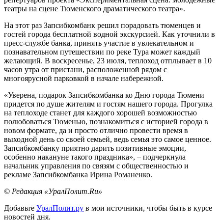
театры на сцене Тюменского драматического театра».
На этот раз Запсибкомбанк решил порадовать тюменцев и
гостей города бесплатной водной экскурсией. Как уточнили в
пресс-службе банка, принять участие в увлекательном и
познавательном путешествии по реке Тура может каждый
желающий. В воскресенье, 23 июля, теплоход отплывает в 10
часов утра от пристани, расположенной рядом с
многоярусной парковкой в начале набережной.
«Уверена, подарок Запсибкомбанка ко Дню города Тюмени
придется по душе жителям и гостям нашего города. Прогулка
на теплоходе станет для каждого хорошей возможностью
полюбоваться Тюменью, познакомиться с историей города в
новом формате, да и просто отлично провести время в
выходной день со своей семьей, ведь семья это самое ценное.
Запсибкомбанку приятно дарить позитивные эмоции,
особенно накануне такого праздника», – подчеркнула
начальник управления по связям с общественностью и
рекламе Запсибкомбанка Ирина Романенко.
© Редакция «УралПолит.Ru»
Добавьте
УралПолит.ру
в мои источники, чтобы быть в курсе
новостей дня.