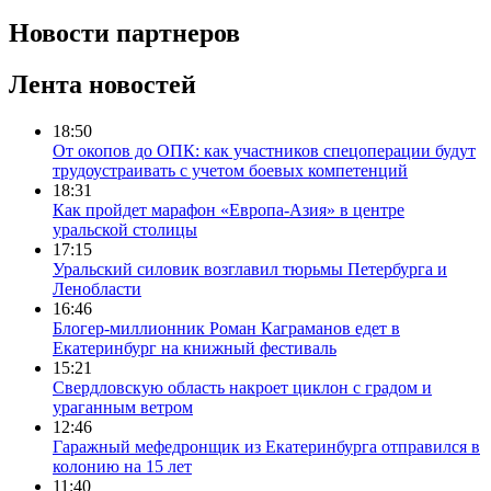
Новости партнеров
Лента новостей
18:50
От окопов до ОПК: как участников спецоперации будут
трудоустраивать с учетом боевых компетенций
18:31
Как пройдет марафон «Европа-Азия» в центре
уральской столицы
17:15
Уральский силовик возглавил тюрьмы Петербурга и
Ленобласти
16:46
Блогер-миллионник Роман Каграманов едет в
Екатеринбург на книжный фестиваль
15:21
Свердловскую область накроет циклон с градом и
ураганным ветром
12:46
Гаражный мефедронщик из Екатеринбурга отправился в
колонию на 15 лет
11:40