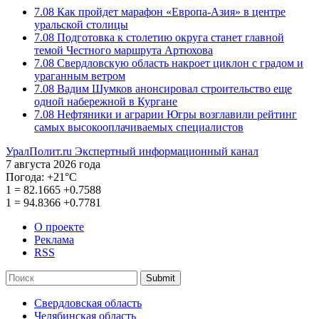
7.08
Как пройдет марафон «Европа-Азия» в центре
уральской столицы
7.08
Подготовка к столетию округа станет главной
темой Честного маршрута Артюхова
7.08
Свердловскую область накроет циклон с градом и
ураганным ветром
7.08
Вадим Шумков анонсировал строительство еще
одной набережной в Кургане
7.08
Нефтяники и аграрии Югры возглавили рейтинг
самых высокооплачиваемых специалистов
УралПолит.ru
Экспертный информационный канал
7 августа 2026 года
Погода:
+21°С
1
=
82.1665
+0.7588
1
=
94.8366
+0.7781
О проекте
Реклама
RSS
Submit
Свердловская область
Челябинская область