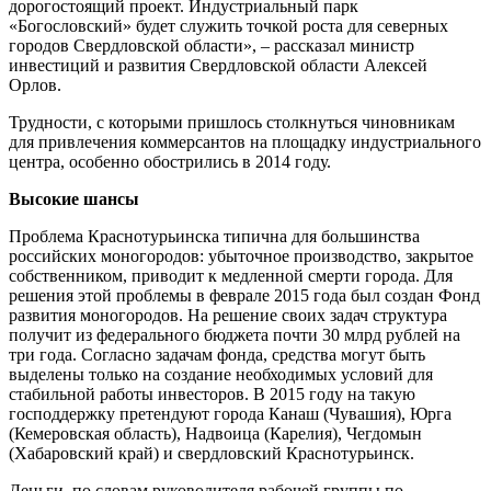
дорогостоящий проект. Индустриальный парк
«Богословский» будет служить точкой роста для северных
городов Свердловской области», – рассказал министр
инвестиций и развития Свердловской области Алексей
Орлов.
Трудности, с которыми пришлось столкнуться чиновникам
для привлечения коммерсантов на площадку индустриального
центра, особенно обострились в 2014 году.
Высокие шансы
Проблема Краснотурьинска типична для большинства
российских моногородов: убыточное производство, закрытое
собственником, приводит к медленной смерти города. Для
решения этой проблемы в феврале 2015 года был создан Фонд
развития моногородов. На решение своих задач структура
получит из федерального бюджета почти 30 млрд рублей на
три года. Согласно задачам фонда, средства могут быть
выделены только на создание необходимых условий для
стабильной работы инвесторов. В 2015 году на такую
господдержку претендуют города Канаш (Чувашия), Юрга
(Кемеровская область), Надвоица (Карелия), Чегдомын
(Хабаровский край) и свердловский Краснотурьинск.
Деньги, по словам руководителя рабочей группы по