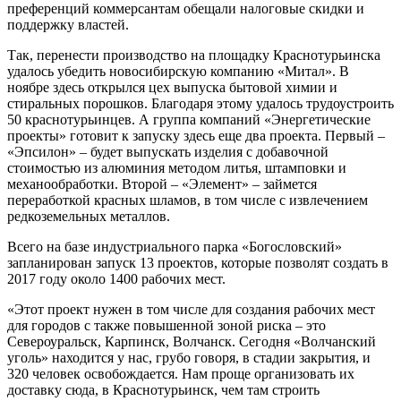
преференций коммерсантам обещали налоговые скидки и
поддержку властей.
Так, перенести производство на площадку Краснотурьинска
удалось убедить новосибирскую компанию «Митал». В
ноябре здесь открылся цех выпуска бытовой химии и
стиральных порошков. Благодаря этому удалось трудоустроить
50 краснотурьинцев. А группа компаний «Энергетические
проекты» готовит к запуску здесь еще два проекта. Первый –
«Эпсилон» – будет выпускать изделия с добавочной
стоимостью из алюминия методом литья, штамповки и
механообработки. Второй – «Элемент» – займется
переработкой красных шламов, в том числе с извлечением
редкоземельных металлов.
Всего на базе индустриального парка «Богословский»
запланирован запуск 13 проектов, которые позволят создать в
2017 году около 1400 рабочих мест.
«Этот проект нужен в том числе для создания рабочих мест
для городов с также повышенной зоной риска – это
Североуральск, Карпинск, Волчанск. Сегодня «Волчанский
уголь» находится у нас, грубо говоря, в стадии закрытия, и
320 человек освобождается. Нам проще организовать их
доставку сюда, в Краснотурьинск, чем там строить