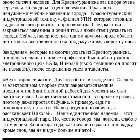
около тысячи человек. Для Краснотурьинска эта цифра очень
серьезная. Последовала цепная реакция. Оказались
ненужными учебные заведения города – Краснотурьинский
индустриальный техникум, филиал УПИ, которые готовили
кадры для электролизного производства. Следом стали
закрываться магазины и общепиты, а люди стали уезжать из
города. Сейчас, наверное, ни в одном другом городе области
нет столько выставленного на продажу жилья, сколько у нас».
Заводчанам, которые не смогли уехать из Краснотурьинска,
пришлось осваивать новые профессии. Бывший сотрудник
элетролизного цеха БАЗа, Николай (свою фамилию он просит
не называть), после сокращения ушел в таксисты.
«Не от хорошей жизни. Другой работы в городе нет. Следом
за электролизом в городе стали закрываться мелкие
предприятия. Единственной работой для уволенных стал
частный извоз. Общественный транспорт в городе не развит,
поэтому даже простая бабушка, к примеру, ездит в
поликлинику на такси. Наши расценки позволяют, –
рассказывает Николай. – Наша единственная надежда – этот
индустриальный парк. Но, честно говоря, мы, жители, слабо в
этом верим. За полтора года, как начали создавать площадку,
кроме слов, мы не видим больше ничего!».