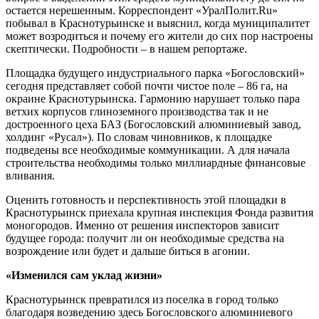
остается нерешенным. Корреспондент «УралПолит.Ru»
побывал в Краснотурьинске и выяснил, когда муниципалитет
может возродиться и почему его жители до сих пор настроены
скептически. Подробности – в нашем репортаже.
Площадка будущего индустриального парка «Богословский»
сегодня представляет собой почти чистое поле – 86 га, на
окраине Краснотурьинска. Гармонию нарушает только пара
ветхих корпусов глиноземного производства так и не
достроенного цеха БАЗ (Богословский алюминиевый завод,
холдинг «Русал»). По словам чиновников, к площадке
подведены все необходимые коммуникации. А для начала
строительства необходимы только миллиардные финансовые
вливания.
Оценить готовность и перспективность этой площадки в
Краснотурьинск приехала крупная инспекция Фонда развития
моногородов. Именно от решения инспекторов зависит
будущее города: получит ли он необходимые средства на
возрождение или будет и дальше биться в агонии.
«Изменился сам уклад жизни»
Краснотурьинск превратился из поселка в город только
благодаря возведению здесь Богословского алюминиевого