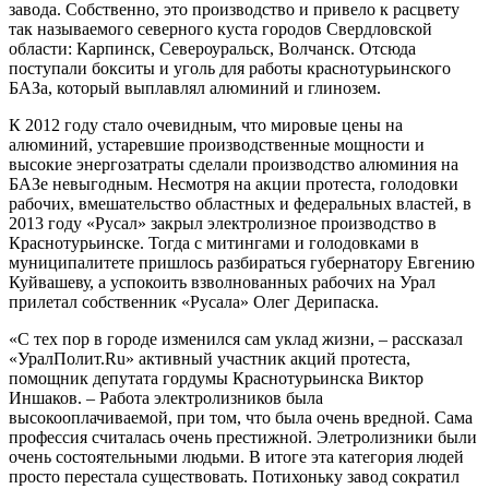
завода. Собственно, это производство и привело к расцвету
так называемого северного куста городов Свердловской
области: Карпинск, Североуральск, Волчанск. Отсюда
поступали бокситы и уголь для работы краснотурьинского
БАЗа, который выплавлял алюминий и глинозем.
К 2012 году стало очевидным, что мировые цены на
алюминий, устаревшие производственные мощности и
высокие энергозатраты сделали производство алюминия на
БАЗе невыгодным. Несмотря на акции протеста, голодовки
рабочих, вмешательство областных и федеральных властей, в
2013 году «Русал» закрыл электролизное производство в
Краснотурьинске. Тогда с митингами и голодовками в
муниципалитете пришлось разбираться губернатору Евгению
Куйвашеву, а успокоить взволнованных рабочих на Урал
прилетал собственник «Русала» Олег Дерипаска.
«С тех пор в городе изменился сам уклад жизни, – рассказал
«УралПолит.Ru» активный участник акций протеста,
помощник депутата гордумы Краснотурьинска Виктор
Иншаков. – Работа электролизников была
высокооплачиваемой, при том, что была очень вредной. Сама
профессия считалась очень престижной. Элетролизники были
очень состоятельными людьми. В итоге эта категория людей
просто перестала существовать. Потихоньку завод сократил