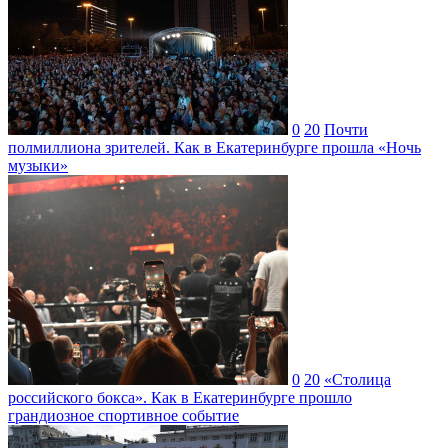
0
20
Почти
полмиллиона зрителей. Как в Екатеринбурге прошла «Ночь
музыки»
0
20
«Столица
российского бокса». Как в Екатеринбурге прошло
грандиозное спортивное событие