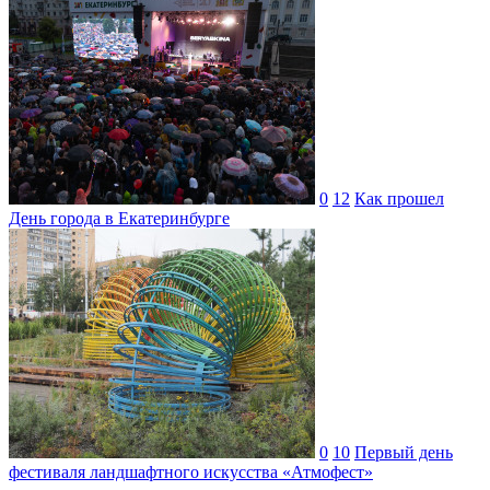
0
12
Как прошел
День города в Екатеринбурге
0
10
Первый день
фестиваля ландшафтного искусства «Атмофест»