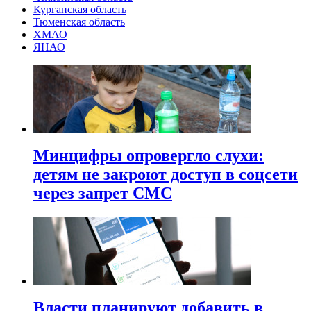
Курганская область
Тюменская область
ХМАО
ЯНАО
Минцифры опровергло слухи:
детям не закроют доступ в соцсети
через запрет СМС
Власти планируют добавить в