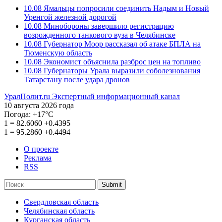
10.08
Ямальцы попросили соединить Надым и Новый
Уренгой железной дорогой
10.08
Минобороны завершило регистрацию
возрожденного танкового вуза в Челябинске
10.08
Губернатор Моор рассказал об атаке БПЛА на
Тюменскую область
10.08
Экономист объяснила разброс цен на топливо
10.08
Губернаторы Урала выразили соболезнования
Татарстану после удара дронов
УралПолит.ru
Экспертный информационный канал
10 августа 2026 года
Погода:
+17°С
1
=
82.6060
+0.4395
1
=
95.2860
+0.4494
О проекте
Реклама
RSS
Submit
Свердловская область
Челябинская область
Курганская область