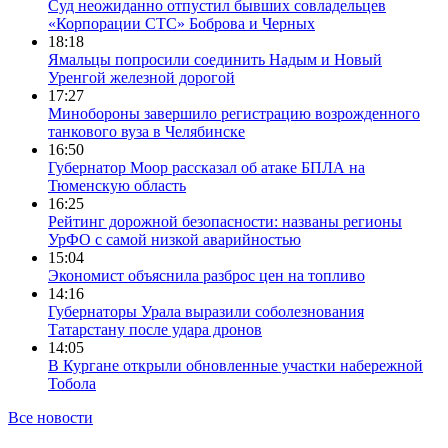
Суд неожиданно отпустил бывших совладельцев
«Корпорации СТС» Боброва и Черных
18:18
Ямальцы попросили соединить Надым и Новый
Уренгой железной дорогой
17:27
Минобороны завершило регистрацию возрожденного
танкового вуза в Челябинске
16:50
Губернатор Моор рассказал об атаке БПЛА на
Тюменскую область
16:25
Рейтинг дорожной безопасности: названы регионы
УрФО с самой низкой аварийностью
15:04
Экономист объяснила разброс цен на топливо
14:16
Губернаторы Урала выразили соболезнования
Татарстану после удара дронов
14:05
В Кургане открыли обновленные участки набережной
Тобола
Все новости