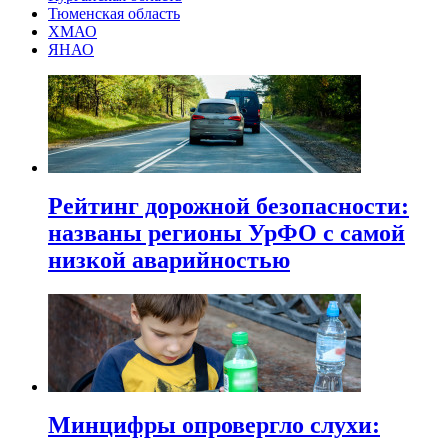
Тюменская область
ХМАО
ЯНАО
Рейтинг дорожной безопасности:
названы регионы УрФО с самой
низкой аварийностью
Минцифры опровергло слухи: