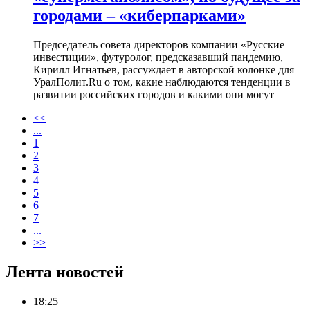
городами – «киберпарками»
Председатель совета директоров компании «Русские
инвестиции», футуролог, предсказавший пандемию,
Кирилл Игнатьев, рассуждает в авторской колонке для
УралПолит.Ru о том, какие наблюдаются тенденции в
развитии российских городов и какими они могут
<<
...
1
2
3
4
5
6
7
...
>>
Лента новостей
18:25