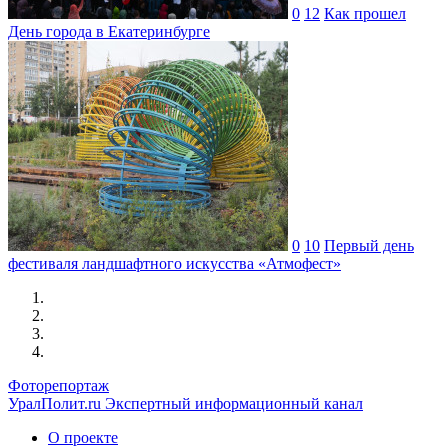
0
12
Как прошел
День города в Екатеринбурге
0
10
Первый день
фестиваля ландшафтного искусства «Атмофест»
Фоторепортаж
УралПолит.ru
Экспертный информационный канал
О проекте