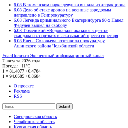
6.08
В тюменском парке девушка выпала из аттракциона
6.08
Дело об атаке дронов на военные аэродромы
направлено в Генпрокуратуру
6.08
Легенда криминального Екатеринбурга 90-х Павел
Федулев вышел на свободу
6.08
Тюменский «Водоканал» оказался в центре
скандала из-за резких высказываний пресс-секретаря
6.08
Елена Соловьева возглавила прокуратуру
Ашинского района Челябинской области
УралПолит.ru
Экспертный информационный канал
7 августа 2026 года
Погода:
+11°С
1
=
81.4077
+0.4784
1
=
94.0585
+0.8684
О проекте
Реклама
RSS
Submit
Свердловская область
Челябинская область
Курганская область