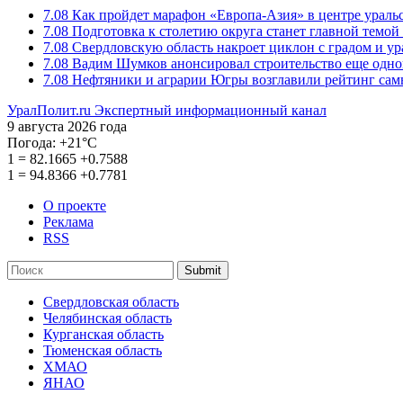
7.08
Как пройдет марафон «Европа-Азия» в центре ураль
7.08
Подготовка к столетию округа станет главной темо
7.08
Свердловскую область накроет циклон с градом и у
7.08
Вадим Шумков анонсировал строительство еще одно
7.08
Нефтяники и аграрии Югры возглавили рейтинг са
УралПолит.ru
Экспертный информационный канал
9 августа 2026 года
Погода:
+21°С
1
=
82.1665
+0.7588
1
=
94.8366
+0.7781
О проекте
Реклама
RSS
Submit
Свердловская область
Челябинская область
Курганская область
Тюменская область
ХМАО
ЯНАО