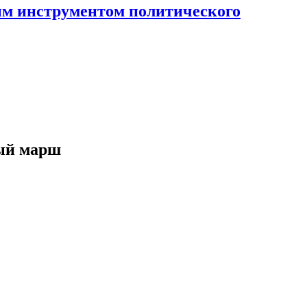
ным инструментом политического
ный марш