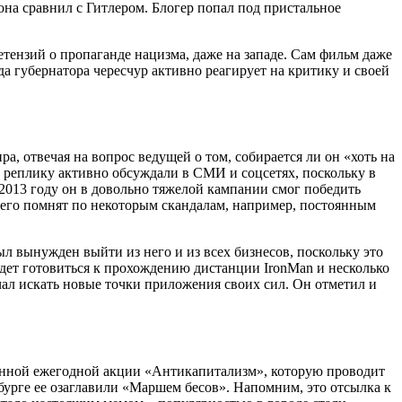
она сравнил с Гитлером. Блогер попал под пристальное
етензий о пропаганде нацизма, даже на западе. Сам фильм даже
 губернатора чересчур активно реагирует на критику и своей
а, отвечая на вопрос ведущей о том, собирается ли он «хоть на
у реплику активно обсуждали в СМИ и соцсетях, поскольку в
 2013 году он в довольно тяжелой кампании смог победить
е его помнят по некоторым скандалам, например, постоянным
был вынужден выйти из него и из всех бизнесов, поскольку это
дет готовиться к прохождению дистанции IronMan и несколько
чал искать новые точки приложения своих сил. Он отметил и
ионной ежегодной акции «Антикапитализм», которую проводит
бурге ее озаглавили «Маршем бесов». Напомним, это отсылка к