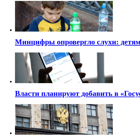
Минцифры опровергло слухи: детям 
Власти планируют добавить в «Госу