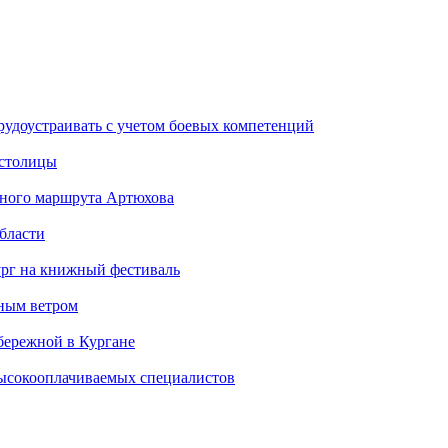
рудоустраивать с учетом боевых компетенций
 столицы
стного маршрута Артюхова
бласти
ург на книжный фестиваль
нным ветром
бережной в Кургане
ысокооплачиваемых специалистов