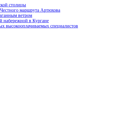
ской столицы
й Честного маршрута Артюхова
раганным ветром
й набережной в Кургане
мых высокооплачиваемых специалистов