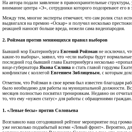
На автора подали заявление в правоохранительные структуры, у
внимание центра «Э», сотрудники которого подозревают его в 
Между тем, многие эксперты отмечают, что сам ролик стал исп
выдвигался на премию «Оскар» и получил несколько престижны
реакцией наносят больше вреда, нежели сама видеопародия.
2. Ройзман против меняющихся правил выборов
Бывший мэр Екатеринбурга
Евгений Ройзман
не исключил, что
какие-то выборы», заявил, что «если выборы будут нормальные
последний год бывший глава Екатеринбурга несколько «пропал 
вице-губернатора
Якова Силина
и стать главой гордумы Екате
конфликтам с коллегой
Евгением Зяблицевым
, с которым дох
Отметим, что Ройзман в свое время был известен благодаря раб
было необходимо для работы на муниципальной должности. Вск
месяцев полностью посвятил тренировкам. Недавно он отчитал
то, что ему «нужен статус» для работы с обращениями граждан.
1. «Левые бесы» против Соловьева
Возглавило наш сегодняшний рейтинг мероприятие под громки
уже несколько подзабытый всеми «Левый фронт». Вероятно, дл