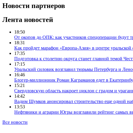
Новости партнеров
Лента новостей
18:50
От окопов до ОПК: как участников спецоперации будут т
18:31
Как пройдет марафон «Европа-Азия» в центре уральской
17:35
Подготовка к столетию округа станет главной темой Че
17:15
Уральский силовик возглавил тюрьмы Петербурга и Лено
16:46
Блогер-миллионник Роман Каграманов едет в Екатеринб
15:21
Свердловскую область накроет циклон с градом и урага
14:42
Вадим Шумков анонсировал строительство еще одной на
13:53
Нефтяники и аграрии Югры возглавили рейтинг самых в
Все новости