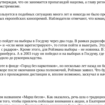
тверждая, что он занимается пропагандой нацизма, а главу реги
экстремизме.
ользуется в подобных ситуациях много лет и никогда не было пр
х европейских кинопремий. Наблюдатели отмечают, что команда
 пойдет на выборы в Госдуму через два года. В рамках радиоэфир
» и «если меня зарегистрируют», то готов пойти и выиграть. Эт
с радаров». Кроме этого, для Ройзмана выборы – не новинка. В
ринбурга. А в 2003 году он победил и на выборах в Госдуму, гд
одило до рукоприкладства.
оте в фонде «Город без наркотиков», но несколько лет назад он 
оре после окончания срока полномочий, Ройзман заявил. Что бу
ся о прохождении дистанции и, вполне возможно, заскучал и на
м названием «Марш бесов». Как оказалось, речь шла о традиц
я того, чтобы привлечь побольше внимания к акции, в Екатерин