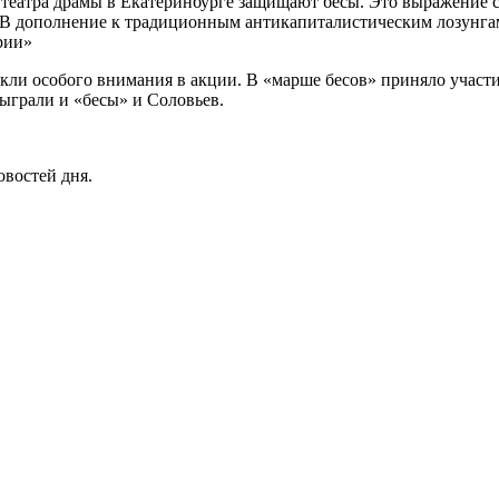
у театра драмы в Екатеринбурге защищают бесы. Это выражение 
. В дополнение к традиционным антикапиталистическим лозунгам
рии»
ли особого внимания в акции. В «марше бесов» приняло участие
сыграли и «бесы» и Соловьев.
овостей дня.