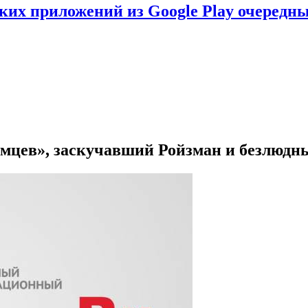
ских приложений из Google Play очеред
емцев», заскучавший Ройзман и безлюд