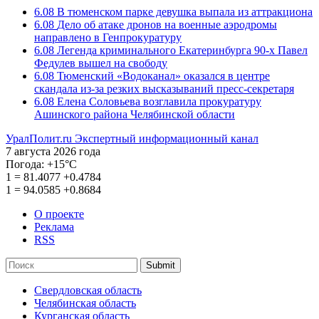
6.08
В тюменском парке девушка выпала из аттракциона
6.08
Дело об атаке дронов на военные аэродромы
направлено в Генпрокуратуру
6.08
Легенда криминального Екатеринбурга 90-х Павел
Федулев вышел на свободу
6.08
Тюменский «Водоканал» оказался в центре
скандала из-за резких высказываний пресс-секретаря
6.08
Елена Соловьева возглавила прокуратуру
Ашинского района Челябинской области
УралПолит.ru
Экспертный информационный канал
7 августа 2026 года
Погода:
+15°С
1
=
81.4077
+0.4784
1
=
94.0585
+0.8684
О проекте
Реклама
RSS
Submit
Свердловская область
Челябинская область
Курганская область