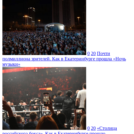
0
20
Почти
полмиллиона зрителей. Как в Екатеринбурге прошла «Ночь
музыки»
0
20
«Столица
российского бокса». Как в Екатеринбурге прошло