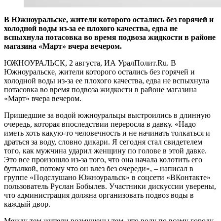
В Южноуральске, жители которого остались без горячей и
холодной воды из-за ее плохого качества, едва не
вспыхнула потасовка во время подвоза жидкости в районе
магазина «Март» вчера вечером.
ЮЖНОУРАЛЬСК, 2 августа, ИА УралПолит.Ru. В
Южноуральске, жители которого остались без горячей и
холодной воды из-за ее плохого качества, едва не вспыхнула
потасовка во время подвоза жидкости в районе магазина
«Март» вчера вечером.
Пришедшие за водой южноуральцы выстроились в длинную
очередь, которая впоследствии переросла в давку. «Надо
иметь хоть какую-то человечность и не начинать толкаться и
драться за воду, словно дикари. Я сегодня стал свидетелем
того, как мужчина ударил женщину по голове в этой давке.
Это все произошло из-за того, что она начала колотить его
бутылкой, потому что он влез без очереди», – написал в
группе «Подслушано Южноуральск» в соцсети «ВКонтакте»
пользователь Руслан Бобылев. Участники дискуссии уверены,
что администрация должна организовать подвоз воды в
каждый двор.
Между тем жители возмущены тем, что воду по всему городу