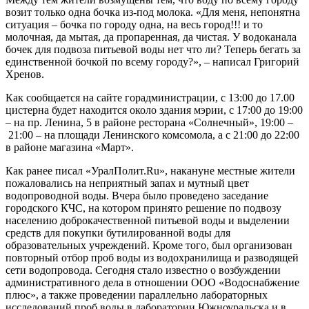
возит только одна бочка из-под молока. «Для меня, непонятна
ситуация – бочка по городу одна, на весь город!!! и то
молочная, да мытая, да пропаренная, да чистая. У водоканала
бочек для подвоза питьевой воды нет что ли? Теперь бегать за
единственной бочкой по всему городу?», – написал Григорий
Хренов.
Как сообщается на сайте горадминистрации, с 13:00 до 17.00
цистерна будет находится около здания мэрии, с 17:00 до 19:00
– на пр. Ленина, 5 в районе ресторана «Солнечный», 19:00 –
21:00 – на площади Ленинского комсомола, а с 21:00 до 22:00
в районе магазина «Март».
Как ранее писал «УралПолит.Ru», накануне местные жители
пожаловались на неприятный запах и мутный цвет
водопроводной воды. Вчера было проведено заседание
городского КЧС, на котором принято решение по подвозу
населению доброкачественной питьевой воды и выделении
средств для покупки бутилированной воды для
образовательных учреждений. Кроме того, был организован
повторный отбор проб воды из водохранилища и разводящей
сети водопровода. Сегодня стало известно о возбуждении
административного дела в отношении ООО «Водоснабжение
плюс», а также проведении параллельно лабораторных
исследований проб воды в лаборатории Южноуральска и в