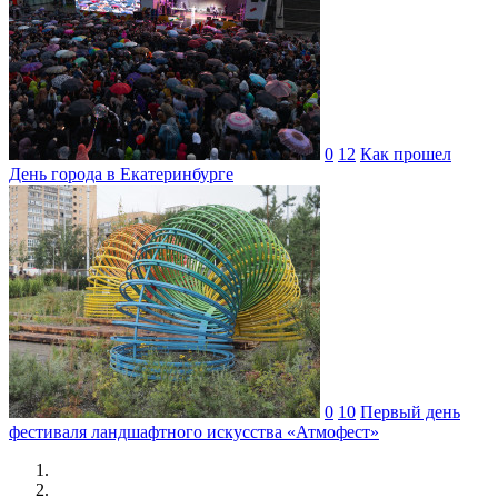
0
12
Как прошел
День города в Екатеринбурге
0
10
Первый день
фестиваля ландшафтного искусства «Атмофест»