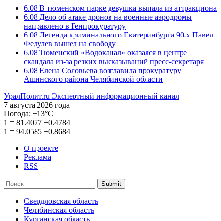
6.08
В тюменском парке девушка выпала из аттракциона
6.08
Дело об атаке дронов на военные аэродромы
направлено в Генпрокуратуру
6.08
Легенда криминального Екатеринбурга 90-х Павел
Федулев вышел на свободу
6.08
Тюменский «Водоканал» оказался в центре
скандала из-за резких высказываний пресс-секретаря
6.08
Елена Соловьева возглавила прокуратуру
Ашинского района Челябинской области
УралПолит.ru
Экспертный информационный канал
7 августа 2026 года
Погода:
+13°С
1
=
81.4077
+0.4784
1
=
94.0585
+0.8684
О проекте
Реклама
RSS
Submit
Свердловская область
Челябинская область
Курганская область