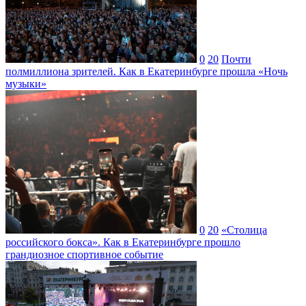
0
20
Почти
полмиллиона зрителей. Как в Екатеринбурге прошла «Ночь
музыки»
0
20
«Столица
российского бокса». Как в Екатеринбурге прошло
грандиозное спортивное событие