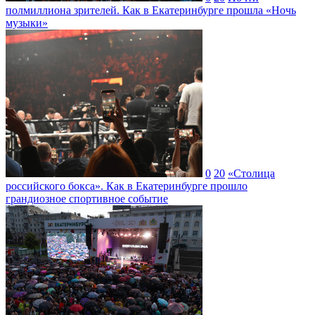
полмиллиона зрителей. Как в Екатеринбурге прошла «Ночь
музыки»
0
20
«Столица
российского бокса». Как в Екатеринбурге прошло
грандиозное спортивное событие