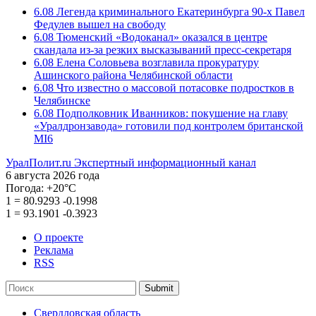
6.08
Легенда криминального Екатеринбурга 90-х Павел
Федулев вышел на свободу
6.08
Тюменский «Водоканал» оказался в центре
скандала из-за резких высказываний пресс-секретаря
6.08
Елена Соловьева возглавила прокуратуру
Ашинского района Челябинской области
6.08
Что известно о массовой потасовке подростков в
Челябинске
6.08
Подполковник Иванников: покушение на главу
«Уралдронзавода» готовили под контролем британской
MI6
УралПолит.ru
Экспертный информационный канал
6 августа 2026 года
Погода:
+20°С
1
=
80.9293
-0.1998
1
=
93.1901
-0.3923
О проекте
Реклама
RSS
Submit
Свердловская область