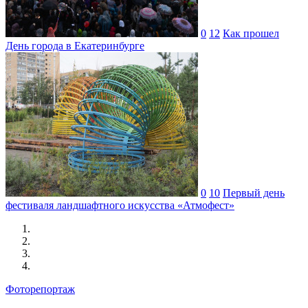
0
12
Как прошел
День города в Екатеринбурге
0
10
Первый день
фестиваля ландшафтного искусства «Атмофест»
Фоторепортаж