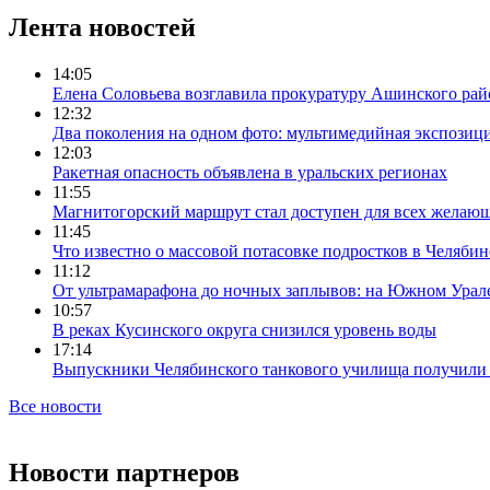
Лента новостей
14:05
Елена Соловьева возглавила прокуратуру Ашинского рай
12:32
Два поколения на одном фото: мультимедийная экспозици
12:03
Ракетная опасность объявлена в уральских регионах
11:55
Магнитогорский маршрут стал доступен для всех желаю
11:45
Что известно о массовой потасовке подростков в Челябин
11:12
От ультрамарафона до ночных заплывов: на Южном Урал
10:57
В реках Кусинского округа снизился уровень воды
17:14
Выпускники Челябинского танкового училища получили
Все новости
Новости партнеров