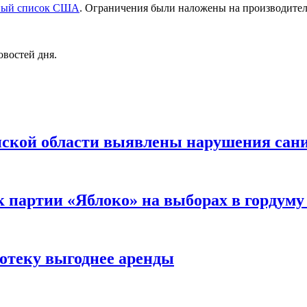
ный список США
. Ограничения были наложены на производите
овостей дня.
ской области выявлены нарушения сан
к партии «Яблоко» на выборах в гордум
отеку выгоднее аренды