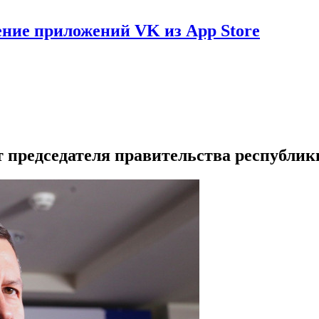
ение приложений VK из App Store
 председателя правительства республик