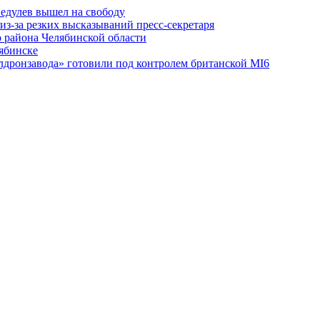
едулев вышел на свободу
из-за резких высказываний пресс-секретаря
 района Челябинской области
лябинске
лдронзавода» готовили под контролем британской MI6