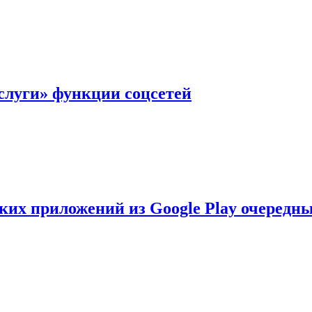
слуги» функции соцсетей
ских приложений из Google Play очеред