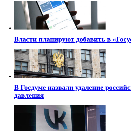
Власти планируют добавить в «Госу
В Госдуме назвали удаление россий
давления