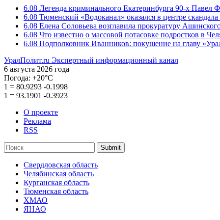
6.08
Легенда криминального Екатеринбурга 90-х Павел Ф
6.08
Тюменский «Водоканал» оказался в центре скандала 
6.08
Елена Соловьева возглавила прокуратуру Ашинского
6.08
Что известно о массовой потасовке подростков в Че
6.08
Подполковник Иванников: покушение на главу «Ура
УралПолит.ru
Экспертный информационный канал
6 августа 2026 года
Погода:
+20°С
1
=
80.9293
-0.1998
1
=
93.1901
-0.3923
О проекте
Реклама
RSS
Submit
Свердловская область
Челябинская область
Курганская область
Тюменская область
ХМАО
ЯНАО