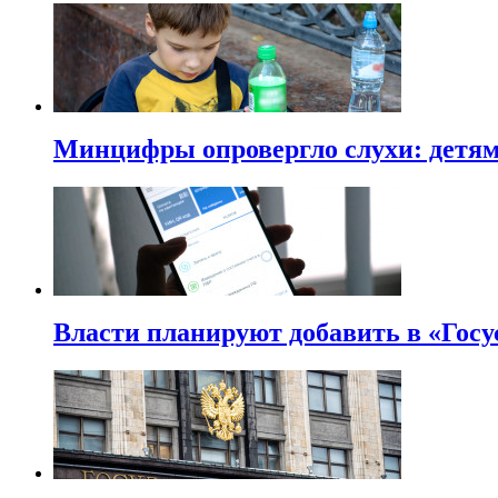
Минцифры опровергло слухи: детям 
Власти планируют добавить в «Госу