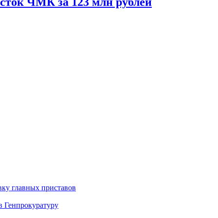
сток ЧМК за 123 млн рублей
вку главных приставов
в Генпрокуратуру