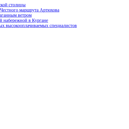
ской столицы
й Честного маршрута Артюхова
раганным ветром
й набережной в Кургане
мых высокооплачиваемых специалистов