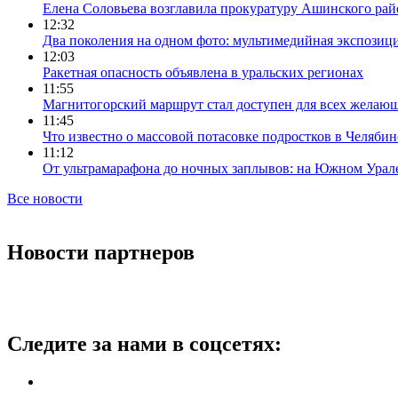
Елена Соловьева возглавила прокуратуру Ашинского рай
12:32
Два поколения на одном фото: мультимедийная экспозици
12:03
Ракетная опасность объявлена в уральских регионах
11:55
Магнитогорский маршрут стал доступен для всех желаю
11:45
Что известно о массовой потасовке подростков в Челябин
11:12
От ультрамарафона до ночных заплывов: на Южном Урал
Все новости
Новости партнеров
Следите за нами в соцсетях: