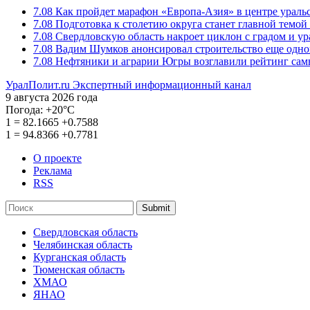
7.08
Как пройдет марафон «Европа-Азия» в центре ураль
7.08
Подготовка к столетию округа станет главной темо
7.08
Свердловскую область накроет циклон с градом и у
7.08
Вадим Шумков анонсировал строительство еще одно
7.08
Нефтяники и аграрии Югры возглавили рейтинг са
УралПолит.ru
Экспертный информационный канал
9 августа 2026 года
Погода:
+20°С
1
=
82.1665
+0.7588
1
=
94.8366
+0.7781
О проекте
Реклама
RSS
Submit
Свердловская область
Челябинская область
Курганская область
Тюменская область
ХМАО
ЯНАО