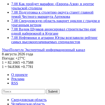
7.08
Как пройдет марафон «Европа-Азия» в центре
уральской столицы
7.08
Подготовка к столетию округа станет главной
темой Честного маршрута Артюхова
7.08
Свердловскую область накроет циклон с градом и
ураганным ветром
7.08
Вадим Шумков анонсировал строительство еще
одной набережной в Кургане
7.08
Нефтяники и аграрии Югры возглавили рейтинг
самых высокооплачиваемых специалистов
УралПолит.ru
Экспертный информационный канал
8 августа 2026 года
Погода:
+27°С
1
=
82.1665
+0.7588
1
=
94.8366
+0.7781
О проекте
Реклама
RSS
Submit
Свердловская область
Челябинская область