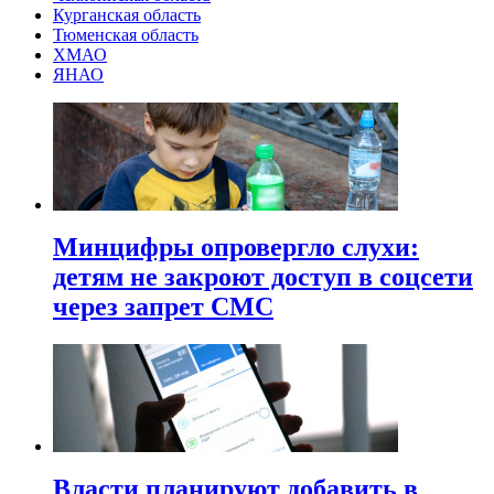
Курганская область
Тюменская область
ХМАО
ЯНАО
Минцифры опровергло слухи:
детям не закроют доступ в соцсети
через запрет СМС
Власти планируют добавить в