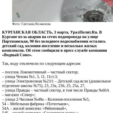
Фото: Светлана Возмилова
КУРГАНСКАЯ ОБЛАСТЬ, 3 марта, УралПолит.Ru. В
Кургане из-за аварии на сетях водопровода на улице
Партизанская, 90 без холодного водоснабжения остались
детский сад, колония-поселение и несколько жилых
комплексов. Об этом сообщили в пресс-службе компании
«Водный Союз».
Так, воду отключили по следующим адресам:
– поселок Локомотивный – частный сектор;
– улица Чехова №1, 5, 11, 11ст.3;
– улица Электровозная №23/1 – Детский сад-ясли (дошкольное
отделение школы №75), 23, 23а, 23б, 25, 25а, 27,
– улица Правды – частный сектор, в том числе Правды №60А
– магазин «Север»;
– улица 2-Часовая №48а – Колония-поселения №5,
54 – Мебельная фабрика «Потютьков»,
54А – жилой комплекс «Рябиновый»,
54Б – жилой комплекс «Счастливая жизнь»;