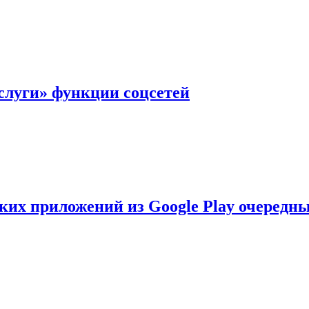
слуги» функции соцсетей
ских приложений из Google Play очеред