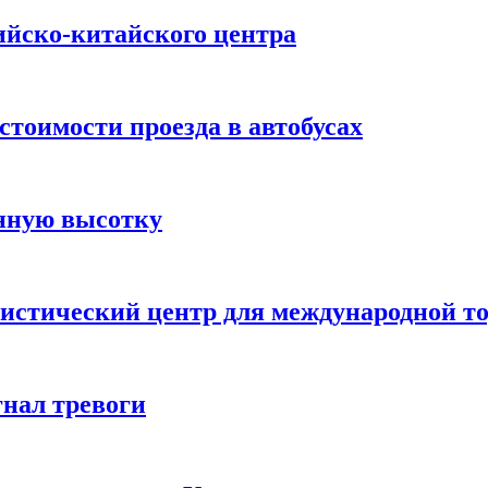
ийско-китайского центра
стоимости проезда в автобусах
енную высотку
гистический центр для международной т
гнал тревоги