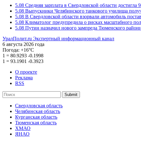
5.08
Средняя зарплата в Свердловской области достигла 9
5.08
Выпускники Челябинского танкового училища полу
5.08
В Свердловской области взорвали автомобиль пост
5.08
Климатолог предупредила о рисках масштабного пол
5.08
Путин назначил нового зампреда Тюменского районн
УралПолит.ru
Экспертный информационный канал
6 августа 2026 года
Погода:
+16°С
1
=
80.9293
-0.1998
1
=
93.1901
-0.3923
О проекте
Реклама
RSS
Submit
Свердловская область
Челябинская область
Курганская область
Тюменская область
ХМАО
ЯНАО