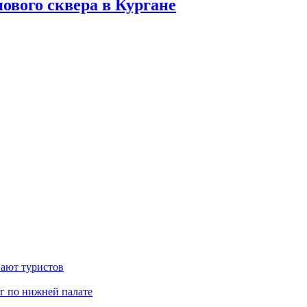
ового сквера в Кургане
вают туристов
г по нижней палате