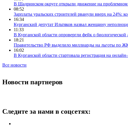
В Шадринском округе открыли движение на проблемном 
08:52
Зарплаты уральских строителей рванули вверх на 24%: ко
16:34
Курганский депутат Ильтяков назвал женщину неполноце
11:33
В Курганской области опровергли фейк о биологической 
18:21
Правительство РФ выделило миллиарды на льготы по Ж
16:02
В Курганской области стартовала регистрация на онлайн
Все новости
Новости партнеров
Следите за нами в соцсетях: