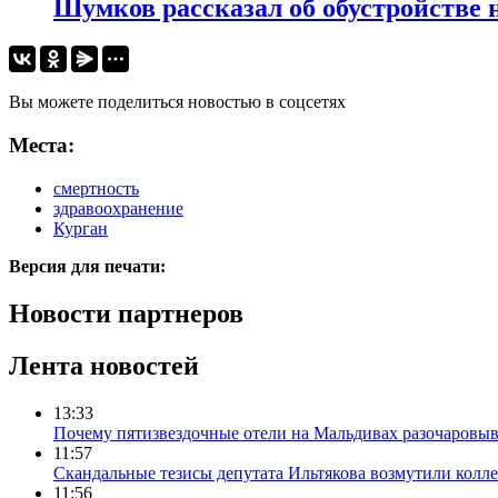
Шумков рассказал об обустройстве н
Вы можете поделиться новостью в соцсетях
Места:
смертность
здравоохранение
Курган
Версия для печати:
Новости партнеров
Лента новостей
13:33
Почему пятизвездочные отели на Мальдивах разочаровы
11:57
Скандальные тезисы депутата Ильтякова возмутили колле
11:56