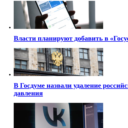
Власти планируют добавить в «Госу
В Госдуме назвали удаление россий
давления