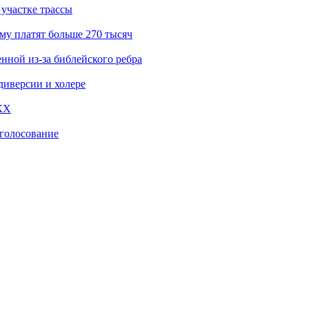
участке трассы
му платят больше 270 тысяч
нной из-за библейского ребра
диверсии и холере
КХ
‑голосование