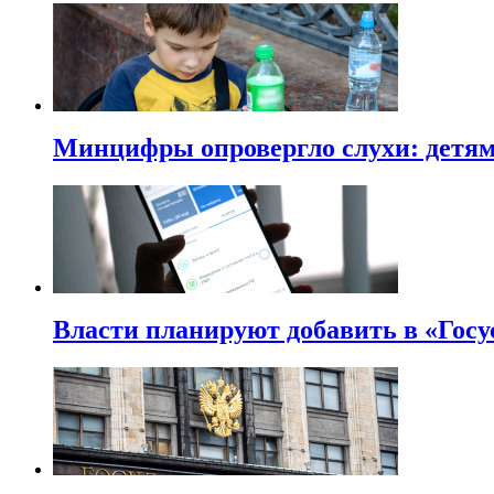
Минцифры опровергло слухи: детям 
Власти планируют добавить в «Госу