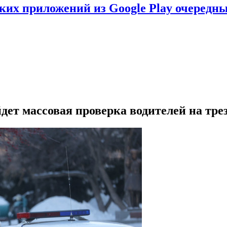
ских приложений из Google Play очеред
дет массовая проверка водителей на тре