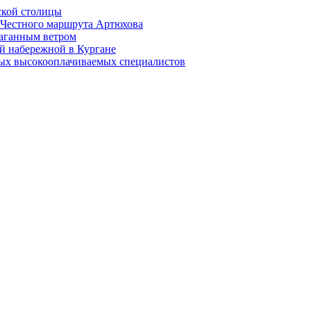
ской столицы
й Честного маршрута Артюхова
раганным ветром
й набережной в Кургане
мых высокооплачиваемых специалистов