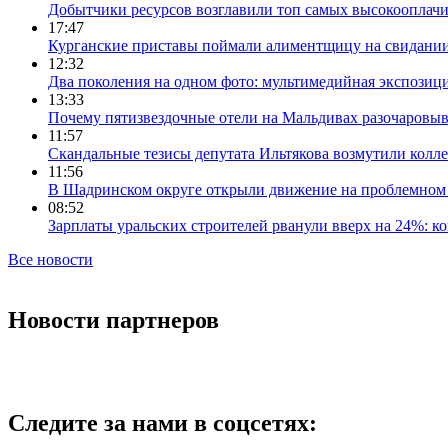
Добытчики ресурсов возглавили топ самых высокооплач
17:47
Курганские приставы поймали алиментщицу на свидании
12:32
Два поколения на одном фото: мультимедийная экспозици
13:33
Почему пятизвездочные отели на Мальдивах разочаровы
11:57
Скандальные тезисы депутата Ильтякова возмутили колле
11:56
В Шадринском округе открыли движение на проблемном 
08:52
Зарплаты уральских строителей рванули вверх на 24%: ко
Все новости
Новости партнеров
Следите за нами в соцсетях: