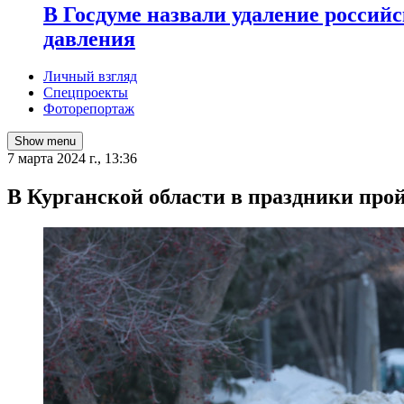
В Госдуме назвали удаление россий
давления
Личный взгляд
Спецпроекты
Фоторепортаж
Show menu
7 марта 2024 г., 13:36
В Курганской области в праздники прой