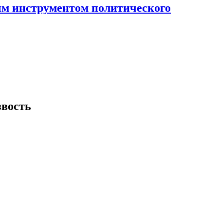
ным инструментом политического
звость