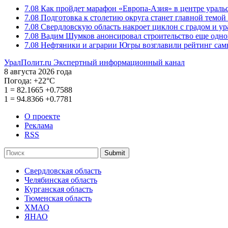
7.08
Как пройдет марафон «Европа-Азия» в центре ураль
7.08
Подготовка к столетию округа станет главной темо
7.08
Свердловскую область накроет циклон с градом и у
7.08
Вадим Шумков анонсировал строительство еще одно
7.08
Нефтяники и аграрии Югры возглавили рейтинг са
УралПолит.ru
Экспертный информационный канал
8 августа 2026 года
Погода:
+22°С
1
=
82.1665
+0.7588
1
=
94.8366
+0.7781
О проекте
Реклама
RSS
Submit
Свердловская область
Челябинская область
Курганская область
Тюменская область
ХМАО
ЯНАО