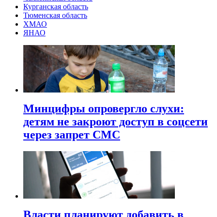
Курганская область
Тюменская область
ХМАО
ЯНАО
Минцифры опровергло слухи:
детям не закроют доступ в соцсети
через запрет СМС
Власти планируют добавить в