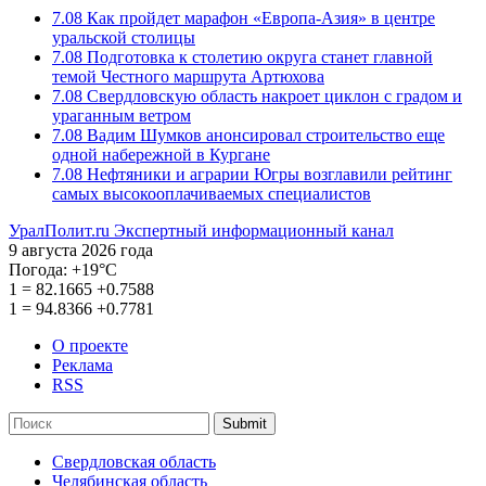
7.08
Как пройдет марафон «Европа-Азия» в центре
уральской столицы
7.08
Подготовка к столетию округа станет главной
темой Честного маршрута Артюхова
7.08
Свердловскую область накроет циклон с градом и
ураганным ветром
7.08
Вадим Шумков анонсировал строительство еще
одной набережной в Кургане
7.08
Нефтяники и аграрии Югры возглавили рейтинг
самых высокооплачиваемых специалистов
УралПолит.ru
Экспертный информационный канал
9 августа 2026 года
Погода:
+19°С
1
=
82.1665
+0.7588
1
=
94.8366
+0.7781
О проекте
Реклама
RSS
Submit
Свердловская область
Челябинская область