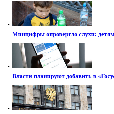
Минцифры опровергло слухи: детям 
Власти планируют добавить в «Госу