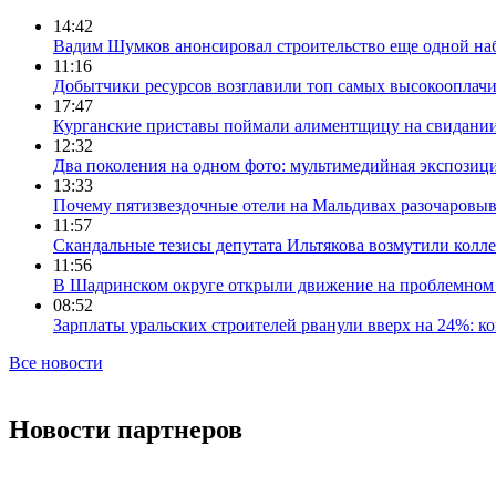
14:42
Вадим Шумков анонсировал строительство еще одной на
11:16
Добытчики ресурсов возглавили топ самых высокооплач
17:47
Курганские приставы поймали алиментщицу на свидании
12:32
Два поколения на одном фото: мультимедийная экспозици
13:33
Почему пятизвездочные отели на Мальдивах разочаровы
11:57
Скандальные тезисы депутата Ильтякова возмутили колле
11:56
В Шадринском округе открыли движение на проблемном 
08:52
Зарплаты уральских строителей рванули вверх на 24%: ко
Все новости
Новости партнеров