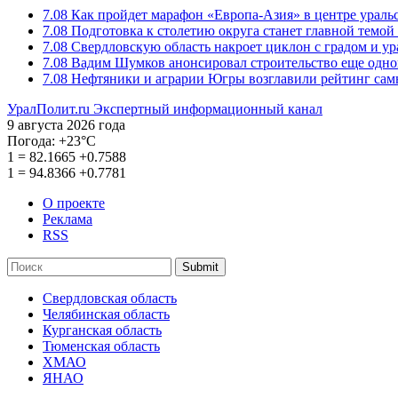
7.08
Как пройдет марафон «Европа-Азия» в центре ураль
7.08
Подготовка к столетию округа станет главной темо
7.08
Свердловскую область накроет циклон с градом и у
7.08
Вадим Шумков анонсировал строительство еще одно
7.08
Нефтяники и аграрии Югры возглавили рейтинг са
УралПолит.ru
Экспертный информационный канал
9 августа 2026 года
Погода:
+23°С
1
=
82.1665
+0.7588
1
=
94.8366
+0.7781
О проекте
Реклама
RSS
Submit
Свердловская область
Челябинская область
Курганская область
Тюменская область
ХМАО
ЯНАО