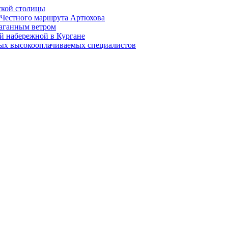
ской столицы
й Честного маршрута Артюхова
раганным ветром
й набережной в Кургане
мых высокооплачиваемых специалистов