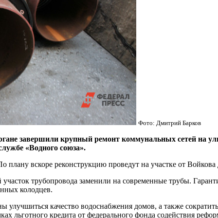
Фото: Дмитрий Барков
не завершили крупный ремонт коммунальных сетей на ули
службе «Водного союза».
 По плану вскоре реконструкцию проведут на участке от Войкова
й участок трубопровода заменили на современные трубы. Гарант
нных колодцев.
ы улучшиться качество водоснабжения домов, а также сократить
мках льготного кредита от федерального фонда содействия реф