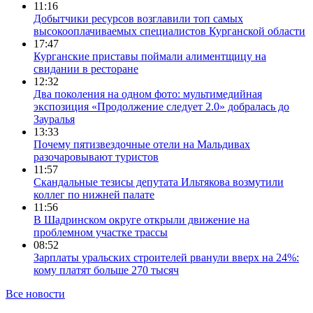
11:16
Добытчики ресурсов возглавили топ самых
высокооплачиваемых специалистов Курганской области
17:47
Курганские приставы поймали алиментщицу на
свидании в ресторане
12:32
Два поколения на одном фото: мультимедийная
экспозиция «Продолжение следует 2.0» добралась до
Зауралья
13:33
Почему пятизвездочные отели на Мальдивах
разочаровывают туристов
11:57
Скандальные тезисы депутата Ильтякова возмутили
коллег по нижней палате
11:56
В Шадринском округе открыли движение на
проблемном участке трассы
08:52
Зарплаты уральских строителей рванули вверх на 24%:
кому платят больше 270 тысяч
Все новости