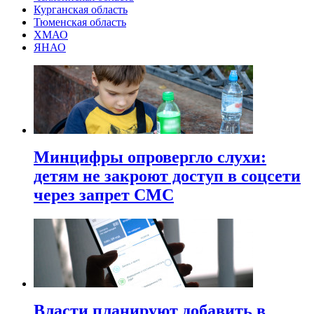
Курганская область
Тюменская область
ХМАО
ЯНАО
Минцифры опровергло слухи:
детям не закроют доступ в соцсети
через запрет СМС
Власти планируют добавить в