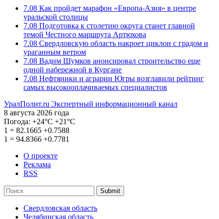
7.08
Как пройдет марафон «Европа-Азия» в центре
уральской столицы
7.08
Подготовка к столетию округа станет главной
темой Честного маршрута Артюхова
7.08
Свердловскую область накроет циклон с градом и
ураганным ветром
7.08
Вадим Шумков анонсировал строительство еще
одной набережной в Кургане
7.08
Нефтяники и аграрии Югры возглавили рейтинг
самых высокооплачиваемых специалистов
УралПолит.ru
Экспертный информационный канал
8 августа 2026 года
Погода:
+24°С
+21°С
1
=
82.1665
+0.7588
1
=
94.8366
+0.7781
О проекте
Реклама
RSS
Submit
Свердловская область
Челябинская область