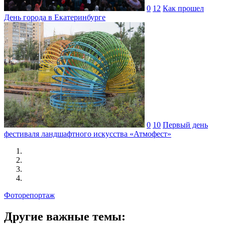
0
12
Как прошел
День города в Екатеринбурге
0
10
Первый день
фестиваля ландшафтного искусства «Атмофест»
Фоторепортаж
Другие важные темы: