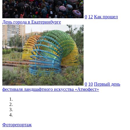
0
12
Как прошел
День города в Екатеринбурге
0
10
Первый день
фестиваля ландшафтного искусства «Атмофест»
Фоторепортаж