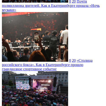
0
20
Почти
полмиллиона зрителей. Как в Екатеринбурге прошла «Ночь
музыки»
0
20
«Столица
российского бокса». Как в Екатеринбурге прошло
грандиозное спортивное событие