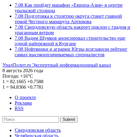
7.08
Как пройдет марафон «Европа-Азия» в центре
уральской столицы
7.08
Подготовка к столетию округа станет главной
темой Честного маршрута Артюхова
7.08
Свердловскую область накроет циклон с градом и
ураганным ветром
7.08
Вадим Шумков анонсировал строительство еще
одной набережной в Кургане
7.08
Нефтяники и аграрии Югры возглавили рейтинг
самых высокооплачиваемых специалистов
УралПолит.ru
Экспертный информационный канал
8 августа 2026 года
Погода:
+16°С
1
=
82.1665
+0.7588
1
=
94.8366
+0.7781
О проекте
Реклама
RSS
Submit
Свердловская область
Челябинская область