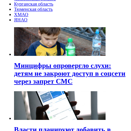
Курганская область
Тюменская область
ХМАО
ЯНАО
Минцифры опровергло слухи:
детям не закроют доступ в соцсети
через запрет СМС
Власти планируют добавить в