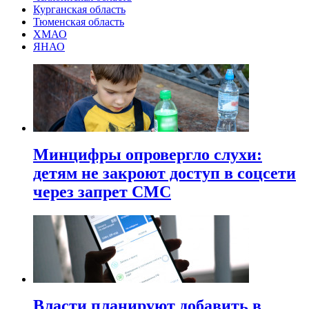
Курганская область
Тюменская область
ХМАО
ЯНАО
Минцифры опровергло слухи:
детям не закроют доступ в соцсети
через запрет СМС
Власти планируют добавить в