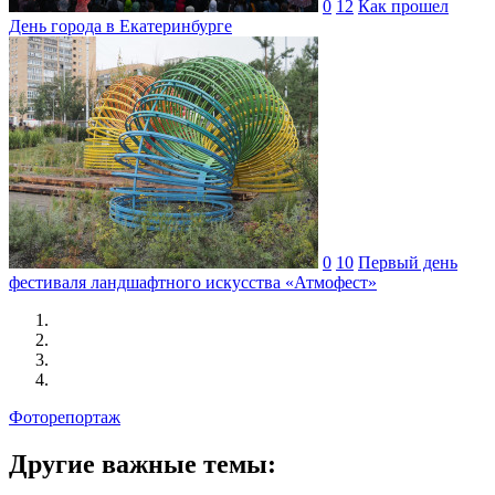
0
12
Как прошел
День города в Екатеринбурге
0
10
Первый день
фестиваля ландшафтного искусства «Атмофест»
Фоторепортаж
Другие важные темы: