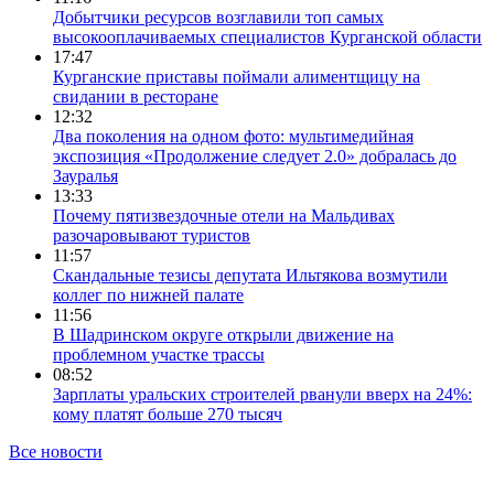
Добытчики ресурсов возглавили топ самых
высокооплачиваемых специалистов Курганской области
17:47
Курганские приставы поймали алиментщицу на
свидании в ресторане
12:32
Два поколения на одном фото: мультимедийная
экспозиция «Продолжение следует 2.0» добралась до
Зауралья
13:33
Почему пятизвездочные отели на Мальдивах
разочаровывают туристов
11:57
Скандальные тезисы депутата Ильтякова возмутили
коллег по нижней палате
11:56
В Шадринском округе открыли движение на
проблемном участке трассы
08:52
Зарплаты уральских строителей рванули вверх на 24%:
кому платят больше 270 тысяч
Все новости