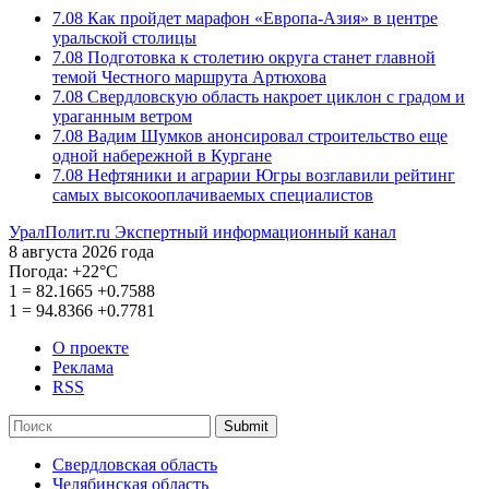
7.08
Как пройдет марафон «Европа-Азия» в центре
уральской столицы
7.08
Подготовка к столетию округа станет главной
темой Честного маршрута Артюхова
7.08
Свердловскую область накроет циклон с градом и
ураганным ветром
7.08
Вадим Шумков анонсировал строительство еще
одной набережной в Кургане
7.08
Нефтяники и аграрии Югры возглавили рейтинг
самых высокооплачиваемых специалистов
УралПолит.ru
Экспертный информационный канал
8 августа 2026 года
Погода:
+22°С
1
=
82.1665
+0.7588
1
=
94.8366
+0.7781
О проекте
Реклама
RSS
Submit
Свердловская область
Челябинская область