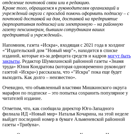
отделение почтовой связи или в редакцию.
Кроме того, обращаемся к руководителям организаций и
учреждений округа с просьбой помочь оформить подписку – с
почтовой доставкой на дом, доставкой на предприятие
(корпоративная подписка) или электронную – на районную
газету пенсионерам, бывшим сотрудникам ваших
предприятий и учреждений».
Напомним, газета «Искра», входящая с 2021 года в холдинг
«"Издательский дом "Новый мир"», находится в списке
изданий, которые из-за дефицита средств и кадров
могут быть
закрыты
. Редактор Шумихинской районной газеты «Знамя
труда» Юлия Кондратова (которая одновременно руководит
газетой «Искра») рассказала, что «"Искра" пока еще будет
выходить. Как долго – неизвестно».
Очевидно, что объявленный властями Мишкинского округа
марафон по подписке – это попытка сохранить популярное у
читателей издание.
Отметим, что, как сообщила директор Юго-Западного
филиала ИД «Новый мир» Наталья Кочарина, на этой неделе
выйдет последний номер в бумаге Альменевской районной
газеты «Трибуна».