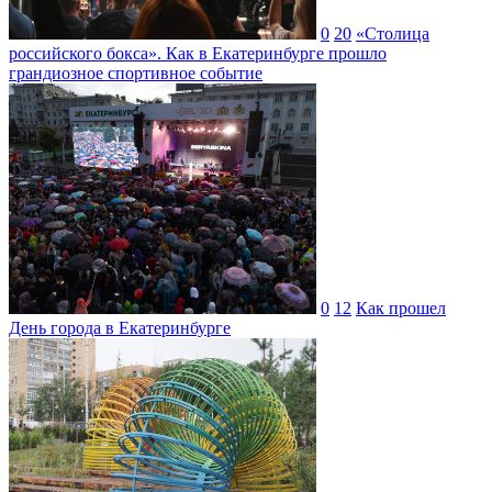
0
20
«Столица
российского бокса». Как в Екатеринбурге прошло
грандиозное спортивное событие
0
12
Как прошел
День города в Екатеринбурге