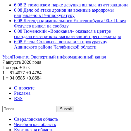
6.08
В тюменском парке девушка выпала из аттракциона
6.08
Дело об атаке дронов на военные аэродромы
направлено в Генпрокуратуру
6.08
Легенда криминального Екатеринбурга 90-х Павел
Федулев вышел на свободу
6.08
Тюменский «Водоканал» оказался в центре
скандала из-за резких высказываний пресс-секретаря
6.08
Елена Соловьева возглавила прокуратуру
Ашинского района Челябинской области
УралПолит.ru
Экспертный информационный канал
7 августа 2026 года
Погода:
+16°С
1
=
81.4077
+0.4784
1
=
94.0585
+0.8684
О проекте
Реклама
RSS
Submit
Свердловская область
Челябинская область
Курганская область