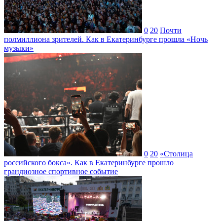
0
20
Почти
полмиллиона зрителей. Как в Екатеринбурге прошла «Ночь
музыки»
0
20
«Столица
российского бокса». Как в Екатеринбурге прошло
грандиозное спортивное событие