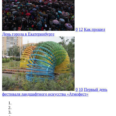
0
12
Как прошел
День города в Екатеринбурге
0
10
Первый день
фестиваля ландшафтного искусства «Атмофест»