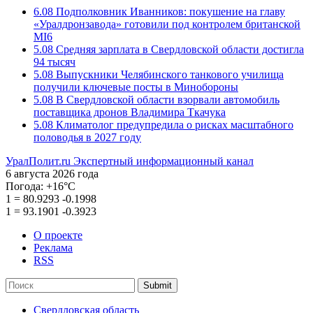
6.08
Подполковник Иванников: покушение на главу
«Уралдронзавода» готовили под контролем британской
MI6
5.08
Средняя зарплата в Свердловской области достигла
94 тысяч
5.08
Выпускники Челябинского танкового училища
получили ключевые посты в Минобороны
5.08
В Свердловской области взорвали автомобиль
поставщика дронов Владимира Ткачука
5.08
Климатолог предупредила о рисках масштабного
половодья в 2027 году
УралПолит.ru
Экспертный информационный канал
6 августа 2026 года
Погода:
+16°С
1
=
80.9293
-0.1998
1
=
93.1901
-0.3923
О проекте
Реклама
RSS
Submit
Свердловская область