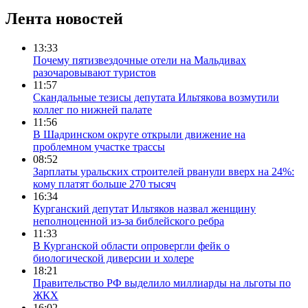
Лента новостей
13:33
Почему пятизвездочные отели на Мальдивах
разочаровывают туристов
11:57
Скандальные тезисы депутата Ильтякова возмутили
коллег по нижней палате
11:56
В Шадринском округе открыли движение на
проблемном участке трассы
08:52
Зарплаты уральских строителей рванули вверх на 24%:
кому платят больше 270 тысяч
16:34
Курганский депутат Ильтяков назвал женщину
неполноценной из-за библейского ребра
11:33
В Курганской области опровергли фейк о
биологической диверсии и холере
18:21
Правительство РФ выделило миллиарды на льготы по
ЖКХ
16:02