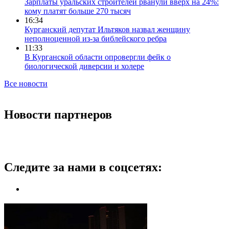
Зарплаты уральских строителей рванули вверх на 24%:
кому платят больше 270 тысяч
16:34
Курганский депутат Ильтяков назвал женщину
неполноценной из-за библейского ребра
11:33
В Курганской области опровергли фейк о
биологической диверсии и холере
Все новости
Новости партнеров
Следите за нами в соцсетях: