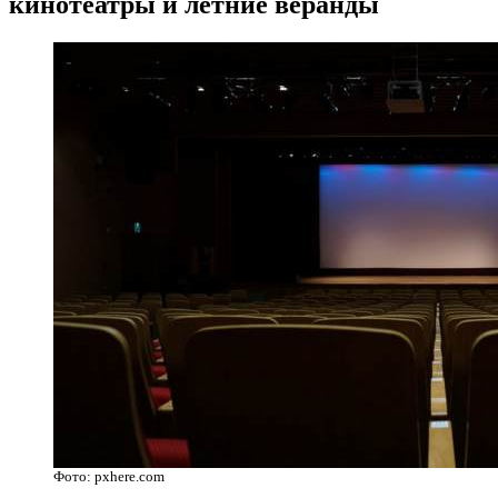
кинотеатры и летние веранды
Фото: pxhere.com