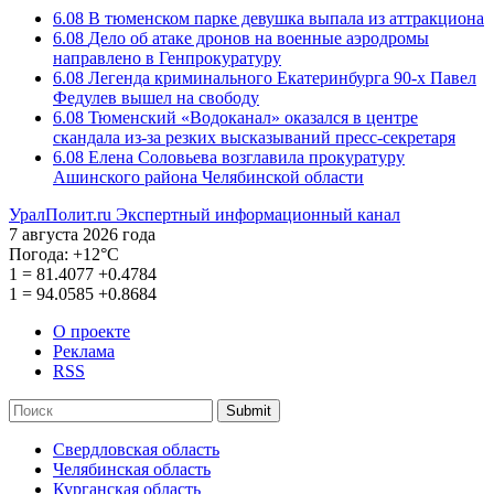
6.08
В тюменском парке девушка выпала из аттракциона
6.08
Дело об атаке дронов на военные аэродромы
направлено в Генпрокуратуру
6.08
Легенда криминального Екатеринбурга 90-х Павел
Федулев вышел на свободу
6.08
Тюменский «Водоканал» оказался в центре
скандала из-за резких высказываний пресс-секретаря
6.08
Елена Соловьева возглавила прокуратуру
Ашинского района Челябинской области
УралПолит.ru
Экспертный информационный канал
7 августа 2026 года
Погода:
+12°С
1
=
81.4077
+0.4784
1
=
94.0585
+0.8684
О проекте
Реклама
RSS
Submit
Свердловская область
Челябинская область
Курганская область