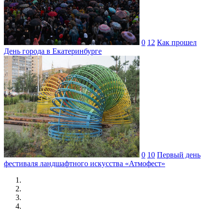
0
12
Как прошел
День города в Екатеринбурге
0
10
Первый день
фестиваля ландшафтного искусства «Атмофест»