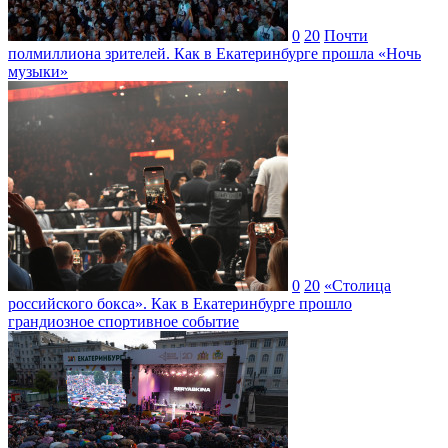
0
20
Почти
полмиллиона зрителей. Как в Екатеринбурге прошла «Ночь
музыки»
0
20
«Столица
российского бокса». Как в Екатеринбурге прошло
грандиозное спортивное событие