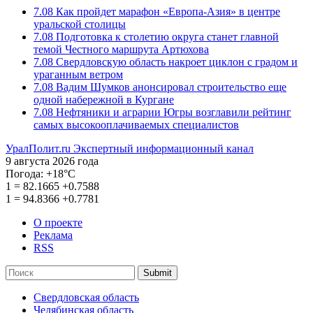
7.08
Как пройдет марафон «Европа-Азия» в центре
уральской столицы
7.08
Подготовка к столетию округа станет главной
темой Честного маршрута Артюхова
7.08
Свердловскую область накроет циклон с градом и
ураганным ветром
7.08
Вадим Шумков анонсировал строительство еще
одной набережной в Кургане
7.08
Нефтяники и аграрии Югры возглавили рейтинг
самых высокооплачиваемых специалистов
УралПолит.ru
Экспертный информационный канал
9 августа 2026 года
Погода:
+18°С
1
=
82.1665
+0.7588
1
=
94.8366
+0.7781
О проекте
Реклама
RSS
Submit
Свердловская область
Челябинская область