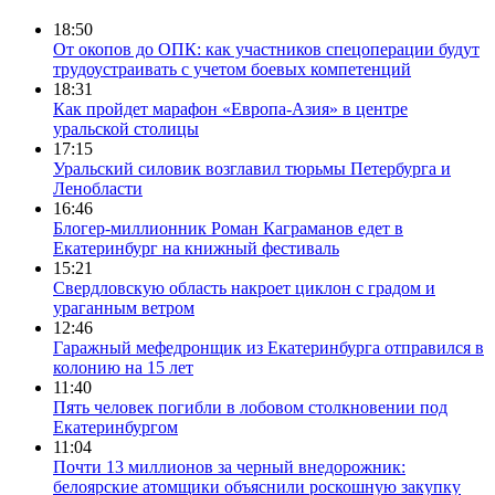
18:50
От окопов до ОПК: как участников спецоперации будут
трудоустраивать с учетом боевых компетенций
18:31
Как пройдет марафон «Европа-Азия» в центре
уральской столицы
17:15
Уральский силовик возглавил тюрьмы Петербурга и
Ленобласти
16:46
Блогер-миллионник Роман Каграманов едет в
Екатеринбург на книжный фестиваль
15:21
Свердловскую область накроет циклон с градом и
ураганным ветром
12:46
Гаражный мефедронщик из Екатеринбурга отправился в
колонию на 15 лет
11:40
Пять человек погибли в лобовом столкновении под
Екатеринбургом
11:04
Почти 13 миллионов за черный внедорожник:
белоярские атомщики объяснили роскошную закупку