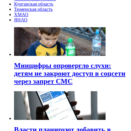
Курганская область
Тюменская область
ХМАО
ЯНАО
Минцифры опровергло слухи:
детям не закроют доступ в соцсети
через запрет СМС
Власти планируют добавить в