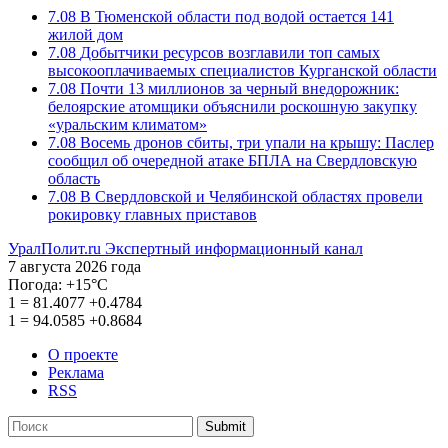
7.08
В Тюменской области под водой остается 141
жилой дом
7.08
Добытчики ресурсов возглавили топ самых
высокооплачиваемых специалистов Курганской области
7.08
Почти 13 миллионов за черный внедорожник:
белоярские атомщики объяснили роскошную закупку
«уральским климатом»
7.08
Восемь дронов сбиты, три упали на крышу: Паслер
сообщил об очередной атаке БПЛА на Свердловскую
область
7.08
В Свердловской и Челябинской областях провели
рокировку главных приставов
УралПолит.ru
Экспертный информационный канал
7 августа 2026 года
Погода:
+15°С
1
=
81.4077
+0.4784
1
=
94.0585
+0.8684
О проекте
Реклама
RSS
Submit