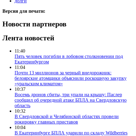
долги
Версия для печати:
Новости партнеров
Лента новостей
11:40
Пять человек погибли в лобовом столкновении под
Екатеринбургом
11:04
Почти 13 миллионов за черный внедорожник:
белоярские атомщики объяснили роскошную закупку
«уральским климатом»
10:37
Восемь дронов сбиты, три упали на крышу: Паслер
сообщил об очередной атаке БПЛА на Свердловскую
область
10:32
В Свердловской и Челябинской областях провели
рокировку главных приставов
10:04
В Екатеринбурге БПЛА ударили по складу Wildberries