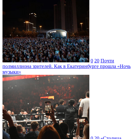
0
20
Почти
полмиллиона зрителей. Как в Екатеринбурге прошла «Ночь
музыки»
0
20
«Столица