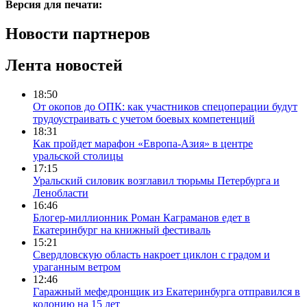
Версия для печати:
Новости партнеров
Лента новостей
18:50
От окопов до ОПК: как участников спецоперации будут
трудоустраивать с учетом боевых компетенций
18:31
Как пройдет марафон «Европа-Азия» в центре
уральской столицы
17:15
Уральский силовик возглавил тюрьмы Петербурга и
Ленобласти
16:46
Блогер-миллионник Роман Каграманов едет в
Екатеринбург на книжный фестиваль
15:21
Свердловскую область накроет циклон с градом и
ураганным ветром
12:46
Гаражный мефедронщик из Екатеринбурга отправился в
колонию на 15 лет