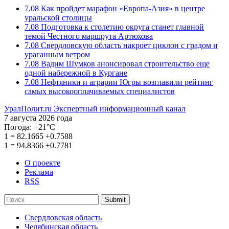
7.08
Как пройдет марафон «Европа-Азия» в центре
уральской столицы
7.08
Подготовка к столетию округа станет главной
темой Честного маршрута Артюхова
7.08
Свердловскую область накроет циклон с градом и
ураганным ветром
7.08
Вадим Шумков анонсировал строительство еще
одной набережной в Кургане
7.08
Нефтяники и аграрии Югры возглавили рейтинг
самых высокооплачиваемых специалистов
УралПолит.ru
Экспертный информационный канал
7 августа 2026 года
Погода:
+21°С
1
=
82.1665
+0.7588
1
=
94.8366
+0.7781
О проекте
Реклама
RSS
Submit
Свердловская область
Челябинская область