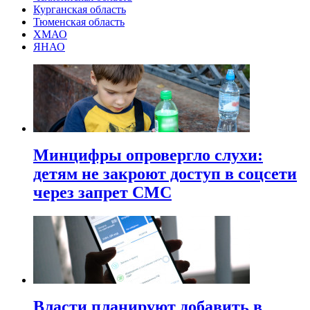
Курганская область
Тюменская область
ХМАО
ЯНАО
Минцифры опровергло слухи:
детям не закроют доступ в соцсети
через запрет СМС
Власти планируют добавить в