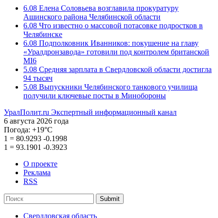
6.08
Елена Соловьева возглавила прокуратуру
Ашинского района Челябинской области
6.08
Что известно о массовой потасовке подростков в
Челябинске
6.08
Подполковник Иванников: покушение на главу
«Уралдронзавода» готовили под контролем британской
MI6
5.08
Средняя зарплата в Свердловской области достигла
94 тысяч
5.08
Выпускники Челябинского танкового училища
получили ключевые посты в Минобороны
УралПолит.ru
Экспертный информационный канал
6 августа 2026 года
Погода:
+19°С
1
=
80.9293
-0.1998
1
=
93.1901
-0.3923
О проекте
Реклама
RSS
Submit
Свердловская область