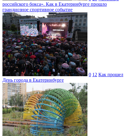
российского бокса». Как в Екатеринбурге прошло
грандиозное спортивное событие
0
12
Как прошел
День города в Екатеринбурге