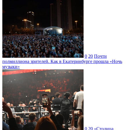
0
20
Почти
полмиллиона зрителей. Как в Екатеринбурге прошла «Ночь
музыки»
0
20
«Столица