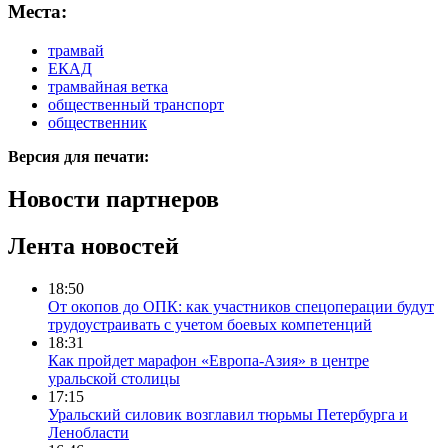
Места:
трамвай
ЕКАД
трамвайная ветка
общественный транспорт
общественник
Версия для печати:
Новости партнеров
Лента новостей
18:50
От окопов до ОПК: как участников спецоперации будут
трудоустраивать с учетом боевых компетенций
18:31
Как пройдет марафон «Европа-Азия» в центре
уральской столицы
17:15
Уральский силовик возглавил тюрьмы Петербурга и
Ленобласти