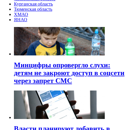
Курганская область
Тюменская область
ХМАО
ЯНАО
Минцифры опровергло слухи:
детям не закроют доступ в соцсети
через запрет СМС
Власти планируют добавить в