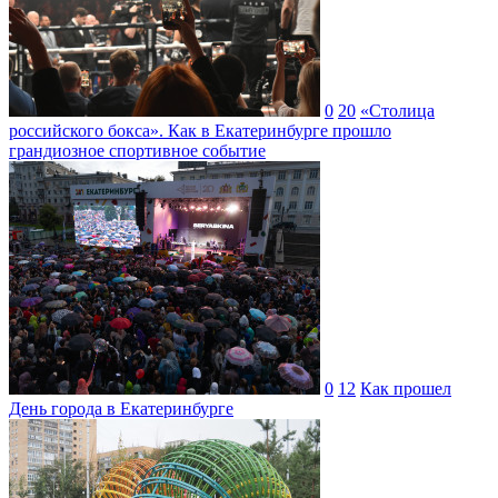
0
20
«Столица
российского бокса». Как в Екатеринбурге прошло
грандиозное спортивное событие
0
12
Как прошел
День города в Екатеринбурге