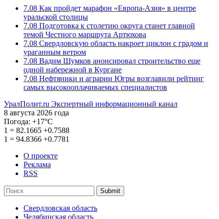
7.08
Как пройдет марафон «Европа-Азия» в центре
уральской столицы
7.08
Подготовка к столетию округа станет главной
темой Честного маршрута Артюхова
7.08
Свердловскую область накроет циклон с градом и
ураганным ветром
7.08
Вадим Шумков анонсировал строительство еще
одной набережной в Кургане
7.08
Нефтяники и аграрии Югры возглавили рейтинг
самых высокооплачиваемых специалистов
УралПолит.ru
Экспертный информационный канал
8 августа 2026 года
Погода:
+17°С
1
=
82.1665
+0.7588
1
=
94.8366
+0.7781
О проекте
Реклама
RSS
Submit
Свердловская область
Челябинская область