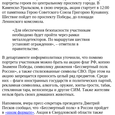
портреты героев по центральному проспекту города. В
Каменске-Уральском, в свою очередь, акция стартует в 12:00
от памятника Герою Советского Союза Григорию Кунавину.
Шествие пойдет по проспекту Победы, до площади
Ленинского комсомола.
«Для обеспечения безопасности участникам
необходимо будет пройти через рамки
металлодетекторов. По маршрутам шествия
установят ограждения», – отметили в
правительстве.
В департаменте информполитики уточнили, что помимо
портрета участникам можно брать на акцию флаг РФ, копию
Знамени Победы, символику движения «Бессмертный полк
России», а также стилизованные символы СВО. При этом на
акцию запрещается приносить целый ряд предметов. Среди
них – флаги иностранных государств и политических партий,
рекламная символика, алкоголь, оружие, зонты-трости, табак,
стеклянная тара, велосипеды и другие СИМ. Также жителям
нельзя брать своих домашних животных.
Напомним, вчера пресс-секретарь президента Дмитрий
Песков сообщал, что «Бессмертный полк» в России пройдет
в
«ином формате»
. Акция в Свердловской области также