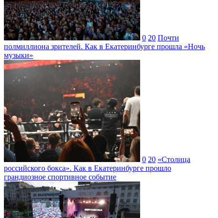
0
20
Почти
полмиллиона зрителей. Как в Екатеринбурге прошла «Ночь
музыки»
0
20
«Столица
российского бокса». Как в Екатеринбурге прошло
грандиозное спортивное событие