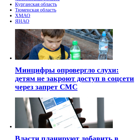
Курганская область
Тюменская область
ХМАО
ЯНАО
Минцифры опровергло слухи:
детям не закроют доступ в соцсети
через запрет СМС
Власти планируют добавить в