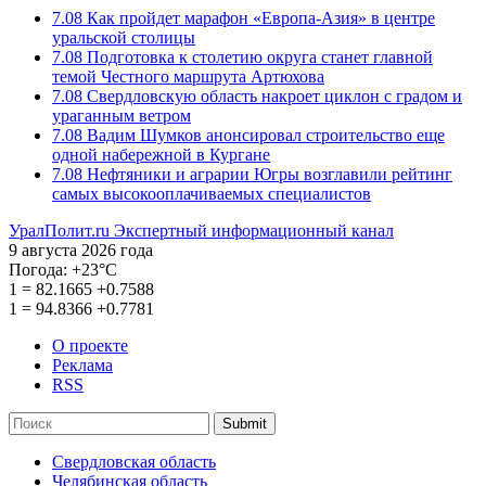
7.08
Как пройдет марафон «Европа-Азия» в центре
уральской столицы
7.08
Подготовка к столетию округа станет главной
темой Честного маршрута Артюхова
7.08
Свердловскую область накроет циклон с градом и
ураганным ветром
7.08
Вадим Шумков анонсировал строительство еще
одной набережной в Кургане
7.08
Нефтяники и аграрии Югры возглавили рейтинг
самых высокооплачиваемых специалистов
УралПолит.ru
Экспертный информационный канал
9 августа 2026 года
Погода:
+23°С
1
=
82.1665
+0.7588
1
=
94.8366
+0.7781
О проекте
Реклама
RSS
Submit
Свердловская область
Челябинская область