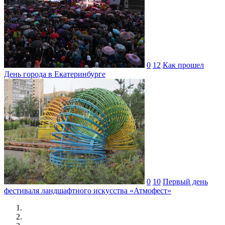
0
12
Как прошел
День города в Екатеринбурге
0
10
Первый день
фестиваля ландшафтного искусства «Атмофест»