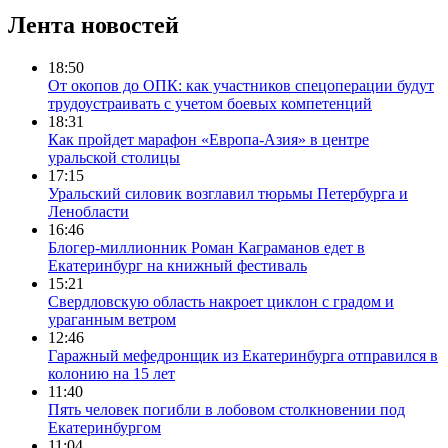
Лента новостей
18:50
От окопов до ОПК: как участников спецоперации будут
трудоустраивать с учетом боевых компетенций
18:31
Как пройдет марафон «Европа-Азия» в центре
уральской столицы
17:15
Уральский силовик возглавил тюрьмы Петербурга и
Ленобласти
16:46
Блогер-миллионник Роман Каграманов едет в
Екатеринбург на книжный фестиваль
15:21
Свердловскую область накроет циклон с градом и
ураганным ветром
12:46
Гаражный мефедронщик из Екатеринбурга отправился в
колонию на 15 лет
11:40
Пять человек погибли в лобовом столкновении под
Екатеринбургом
11:04