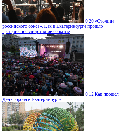
0
20
«Столица
российского бокса». Как в Екатеринбурге прошло
грандиозное спортивное событие
0
12
Как прошел
День города в Екатеринбурге