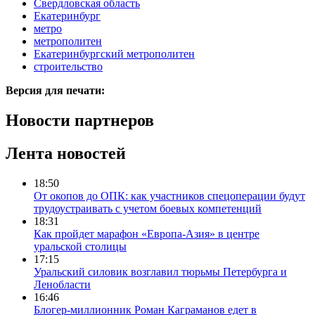
Свердловская область
Екатеринбург
метро
метрополитен
Екатеринбургский метрополитен
строительство
Версия для печати:
Новости партнеров
Лента новостей
18:50
От окопов до ОПК: как участников спецоперации будут
трудоустраивать с учетом боевых компетенций
18:31
Как пройдет марафон «Европа-Азия» в центре
уральской столицы
17:15
Уральский силовик возглавил тюрьмы Петербурга и
Ленобласти
16:46
Блогер-миллионник Роман Каграманов едет в