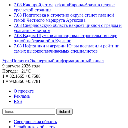
7.08
Как пройдет марафон «Европа-Азия» в центре
уральской столицы
7.08
Подготовка к столетию округа станет главной
темой Честного маршрута Артюхова
7.08
Свердловскую область накроет циклон с градом и
ураганным ветром
7.08
Вадим Шумков анонсировал строительство еще
одной набережной в Кургане
7.08
Нефтяники и аграрии Югры возглавили рейтинг
самых высокооплачиваемых специалистов
УралПолит.ru
Экспертный информационный канал
9 августа 2026 года
Погода:
+21°С
1
=
82.1665
+0.7588
1
=
94.8366
+0.7781
О проекте
Реклама
RSS
Submit
Свердловская область
Челябинская область