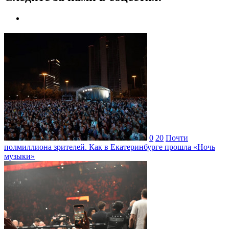
0
20
Почти
полмиллиона зрителей. Как в Екатеринбурге прошла «Ночь
музыки»