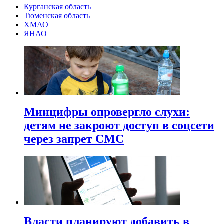
Курганская область
Тюменская область
ХМАО
ЯНАО
Минцифры опровергло слухи:
детям не закроют доступ в соцсети
через запрет СМС
Власти планируют добавить в