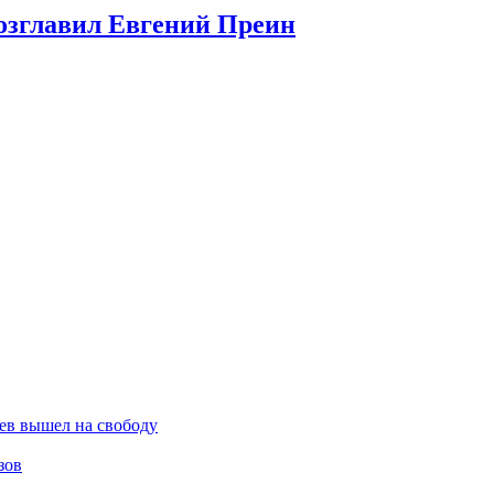
озглавил Евгений Преин
ев вышел на свободу
зов