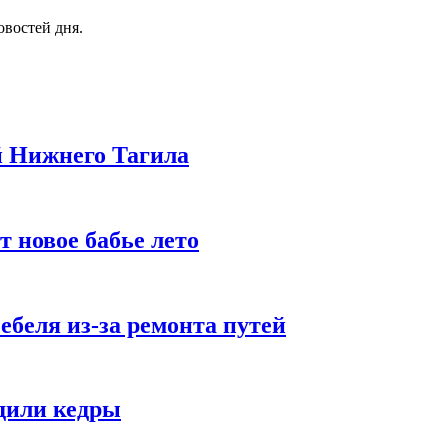
овостей дня.
й Нижнего Тагила
 новое бабье лето
ебеля из-за ремонта путей
дили кедры