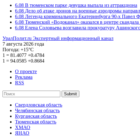
6.08
В тюменском парке девушка выпала из аттракциона
6.08
Дело об атаке дронов на военные аэродромы направ
6.08
Легенда криминального Екатеринбурга 90-х Павел Ф
6.08
Тюменский «Водоканал» оказался в центре скандала 
6.08
Елена Соловьева возглавила прокуратуру Ашинского
УралПолит.ru
Экспертный информационный канал
7 августа 2026 года
Погода:
+15°С
1
=
81.4077
+0.4784
1
=
94.0585
+0.8684
О проекте
Реклама
RSS
Submit
Свердловская область
Челябинская область
Курганская область
Тюменская область
ХМАО
ЯНАО