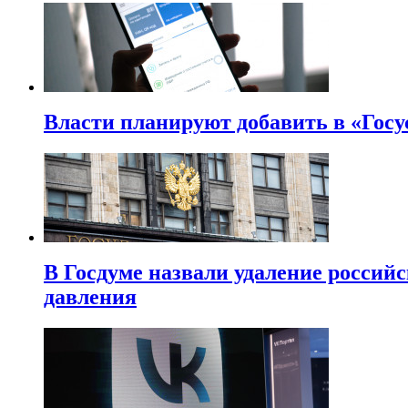
Власти планируют добавить в «Госу
В Госдуме назвали удаление россий
давления