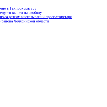
лено в Генпрокуратуру
едулев вышел на свободу
из-за резких высказываний пресс-секретаря
 района Челябинской области