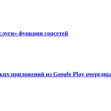
слуги» функции соцсетей
ских приложений из Google Play очеред