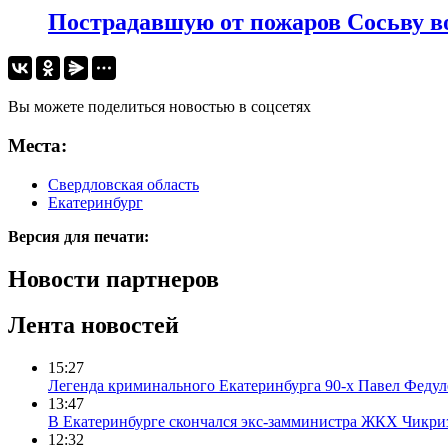
Пострадавшую от пожаров Сосьву в
Вы можете поделиться новостью в соцсетях
Места:
Свердловская область
Екатеринбург
Версия для печати:
Новости партнеров
Лента новостей
15:27
Легенда криминального Екатеринбурга 90-х Павел Федул
13:47
В Екатеринбурге скончался экс-замминистра ЖКХ Чикри
12:32