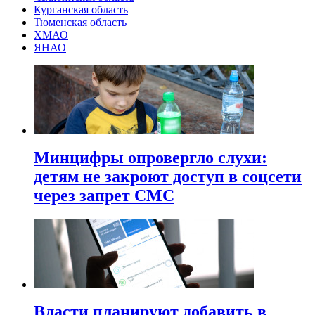
Курганская область
Тюменская область
ХМАО
ЯНАО
Минцифры опровергло слухи:
детям не закроют доступ в соцсети
через запрет СМС
Власти планируют добавить в