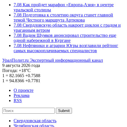
7.08
Как пройдет марафон «Европа-Азия» в центре
уральской столицы
7.08
Подготовка к столетию округа станет главной
темой Честного маршрута Артюхова
7.08
Свердловскую область накроет циклон с градом и
ураганным ветром
7.08
Вадим Шумков анонсировал строительство еще
одной набережной в Кургане
7.08
Нефтяники и аграрии Югры возглавили рейтинг
самых высокооплачиваемых специалистов
УралПолит.ru
Экспертный информационный канал
9 августа 2026 года
Погода:
+18°С
1
=
82.1665
+0.7588
1
=
94.8366
+0.7781
О проекте
Реклама
RSS
Submit
Свердловская область
Челябинская область