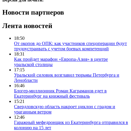
Новости партнеров
Лента новостей
18:50
От окопов до ОПК: как участников спецоперации будут
трудоустраивать с учетом боевых компетенций
18:31
Как пройдет марафон «Европа-Азия» в центре
уральской столицы
17:15
Уральский силовик возглавил тюрьмы Петербурга и
Ленобласти
16:46
Блогер-миллионник Роман Каграманов едет в
Екатеринбург на книжный фестиваль
15:21
Свердловскую область накроет циклон с градом и
ураганным ветром
12:46
Гаражный мефедронщик из Екатеринбурга отправился в
колонию на 15 лет