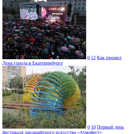
0
12
Как прошел
День города в Екатеринбурге
0
10
Первый день
фестиваля ландшафтного искусства «Атмофест»