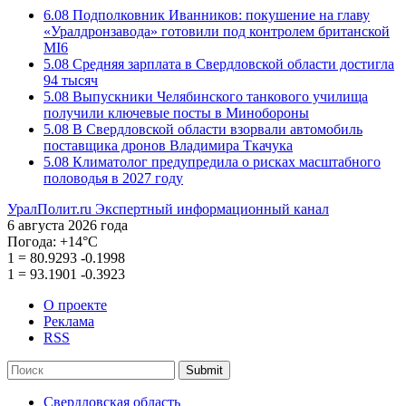
6.08
Подполковник Иванников: покушение на главу
«Уралдронзавода» готовили под контролем британской
MI6
5.08
Средняя зарплата в Свердловской области достигла
94 тысяч
5.08
Выпускники Челябинского танкового училища
получили ключевые посты в Минобороны
5.08
В Свердловской области взорвали автомобиль
поставщика дронов Владимира Ткачука
5.08
Климатолог предупредила о рисках масштабного
половодья в 2027 году
УралПолит.ru
Экспертный информационный канал
6 августа 2026 года
Погода:
+14°С
1
=
80.9293
-0.1998
1
=
93.1901
-0.3923
О проекте
Реклама
RSS
Submit
Свердловская область