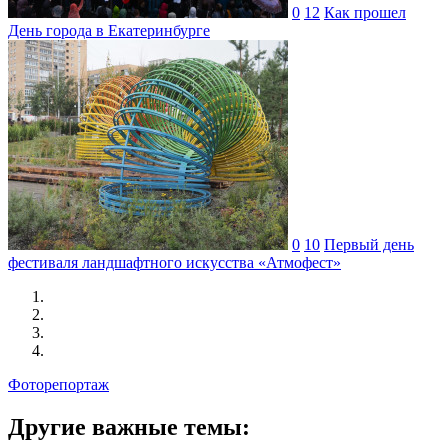
0
12
Как прошел
День города в Екатеринбурге
0
10
Первый день
фестиваля ландшафтного искусства «Атмофест»
Фоторепортаж
Другие важные темы: