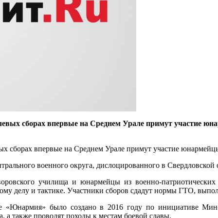
вых сборах впервые на Среднем Урале примут участие юнар
 сборах впервые на Среднем Урале примут участие юнармейцы,
трального военного округа, дислоцированного в Свердловской о
уворовского училища и юнармейцы из военно-патриотических
му делу и тактике. Участники сборов сдадут нормы ГТО, выполн
ние «Юнармия» было создано в 2016 году по инициативе Ми
, а также проводят походы к местам боевой славы.