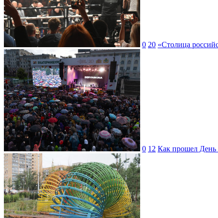
0
20
«Столица российс
0
12
Как прошел День 