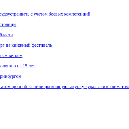
рудоустраивать с учетом боевых компетенций
 столицы
бласти
ург на книжный фестиваль
нным ветром
олонию на 15 лет
еринбургом
е атомщики объяснили роскошную закупку «уральским климатом