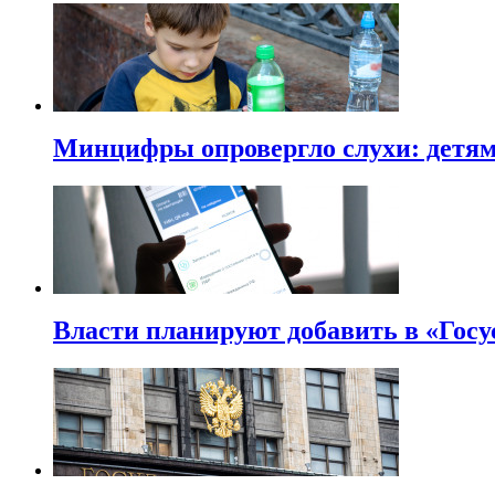
Минцифры опровергло слухи: детям 
Власти планируют добавить в «Госу