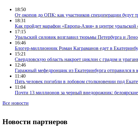
18:50
От окопов до ОПК: как участников спецоперации будут т
18:31
Как пройдет марафон «Европа-Азия» в центре уральской
17:15
Уральский силовик возглавил тюрьмы Петербурга и Лено
16:46
Блогер-миллионник Роман Каграманов едет в Екатеринб
15:21
Свердловскую область накроет циклон с градом и урага
12:46
Гаражный мефедронщик из Екатеринбурга отправился в к
11:40
Пять человек погибли в лобовом столкновении под Екат
11:04
Почти 13 миллионов за черный внедорожник: белоярски
Все новости
Новости партнеров