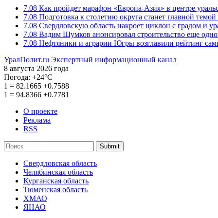
7.08
Как пройдет марафон «Европа-Азия» в центре ураль
7.08
Подготовка к столетию округа станет главной темо
7.08
Свердловскую область накроет циклон с градом и у
7.08
Вадим Шумков анонсировал строительство еще одно
7.08
Нефтяники и аграрии Югры возглавили рейтинг са
УралПолит.ru
Экспертный информационный канал
8 августа 2026 года
Погода:
+24°С
1
=
82.1665
+0.7588
1
=
94.8366
+0.7781
О проекте
Реклама
RSS
Submit
Свердловская область
Челябинская область
Курганская область
Тюменская область
ХМАО
ЯНАО