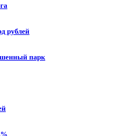
рга
рд рублей
ошенный парк
ей
,4%