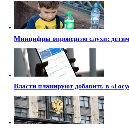
Минцифры опровергло слухи: детям 
Власти планируют добавить в «Госу