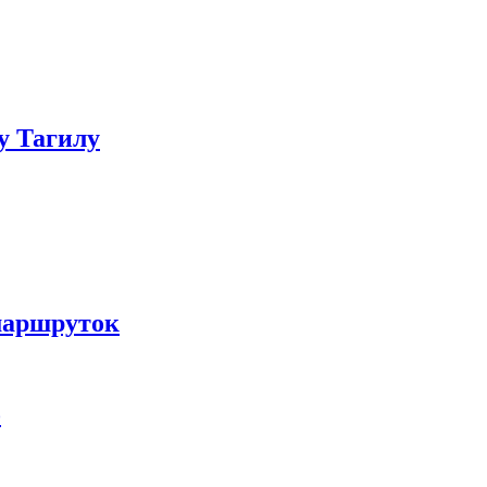
у Тагилу
маршруток
о