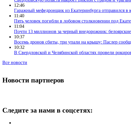
12:46
Гаражный мефедронщик из Екатеринбурга отправился в к
11:40
Пять человек погибли в лобовом столкновении под Екат
11:04
Почти 13 миллионов за черный внедорожник: белоярски
10:37
Восемь дронов сбиты, три упали на крышу: Паслер сооб
10:32
В Свердловской и Челябинской областях провели рокиро
Все новости
Новости партнеров
Следите за нами в соцсетях: