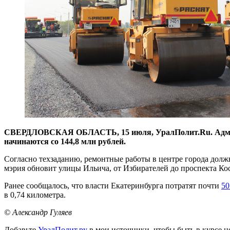
СВЕРДЛОВСКАЯ ОБЛАСТЬ, 15 июля, УралПолит.Ru. Админист
начинаются со 144,8 млн рублей.
Согласно техзаданию, ремонтные работы в центре города долж
мэрия обновит улицы Ильича, от Избирателей до проспекта К
Ранее сообщалось, что власти Екатеринбурга потратят почти
50
в 0,74 километра.
© Александр Гуляев
Добавьте
УралПолит.ру
в мои источники, чтобы быть в курсе н