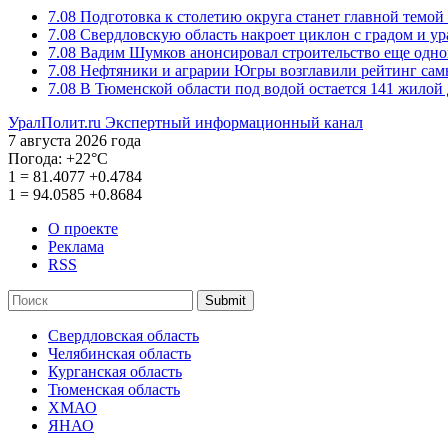
7.08
Подготовка к столетию округа станет главной темо
7.08
Свердловскую область накроет циклон с градом и у
7.08
Вадим Шумков анонсировал строительство еще одно
7.08
Нефтяники и аграрии Югры возглавили рейтинг са
7.08
В Тюменской области под водой остается 141 жилой
УралПолит.ru
Экспертный информационный канал
7 августа 2026 года
Погода:
+22°С
1
=
81.4077
+0.4784
1
=
94.0585
+0.8684
О проекте
Реклама
RSS
Submit
Свердловская область
Челябинская область
Курганская область
Тюменская область
ХМАО
ЯНАО