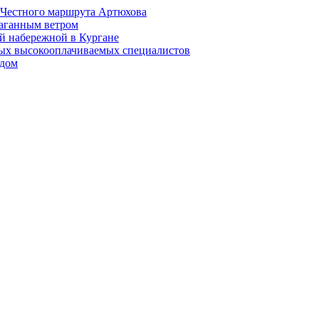
й Честного маршрута Артюхова
раганным ветром
й набережной в Кургане
мых высокооплачиваемых специалистов
 дом