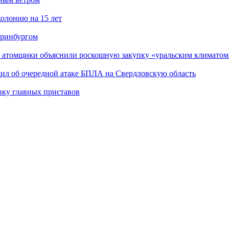
олонию на 15 лет
еринбургом
е атомщики объяснили роскошную закупку «уральским климатом
щил об очередной атаке БПЛА на Свердловскую область
вку главных приставов