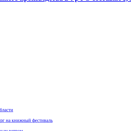
бласти
ург на книжный фестиваль
нным ветром