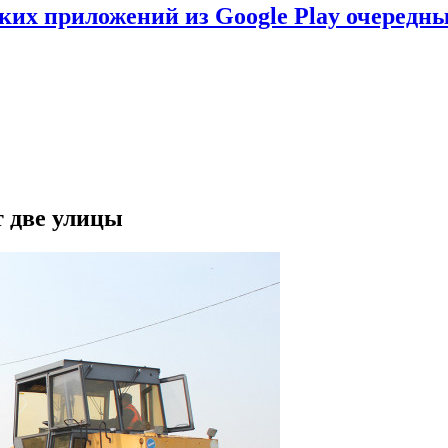
ских приложений из Google Play очеред
т две улицы