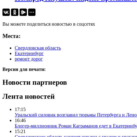
Вы можете поделиться новостью в соцсетях
Места:
Свердловская область
Екатеринбург
ремонт дорог
Версия для печати:
Новости партнеров
Лента новостей
17:15
Уральский силовик возглавил тюрьмы Петербурга и Лено
16:46
Блогер-миллионник Роман Каграманов едет в Екатеринб
15:21
Свердловскую область накроет циклон с градом и урага