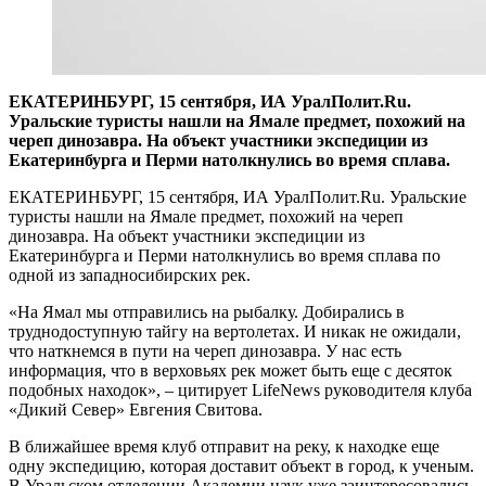
ЕКАТЕРИНБУРГ, 15 сентября, ИА УралПолит.Ru.
Уральские туристы нашли на Ямале предмет, похожий на
череп динозавра. На объект участники экспедиции из
Екатеринбурга и Перми натолкнулись во время сплава.
ЕКАТЕРИНБУРГ, 15 сентября, ИА УралПолит.Ru. Уральские
туристы нашли на Ямале предмет, похожий на череп
динозавра. На объект участники экспедиции из
Екатеринбурга и Перми натолкнулись во время сплава по
одной из западносибирских рек.
«На Ямал мы отправились на рыбалку. Добирались в
труднодоступную тайгу на вертолетах. И никак не ожидали,
что наткнемся в пути на череп динозавра. У нас есть
информация, что в верховьях рек может быть еще с десяток
подобных находок», – цитирует LifeNews руководителя клуба
«Дикий Север» Евгения Свитова.
В ближайшее время клуб отправит на реку, к находке еще
одну экспедицию, которая доставит объект в город, к ученым.
В Уральском отделении Академии наук уже заинтересовались