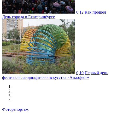
0
12
Как прошел
День города в Екатеринбурге
0
10
Первый день
фестиваля ландшафтного искусства «Атмофест»
Фоторепортаж