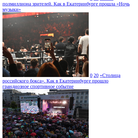
полмиллиона зрителей. Как в Екатеринбурге прошла «Ночь
музыки»
0
20
«Столица
российского бокса». Как в Екатеринбурге прошло
грандиозное спортивное событие