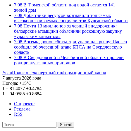
7.08
В Тюменской области под водой остается 141
жилой дом
7.08
Добытчики ресурсов возглавили топ самых
высокооплачиваемых специалистов Курганской области
7.08
Почти 13 миллионов за черный внедорожник:
белоярские атомщики объяснили роскошную закупку
«уральским климатом»
7.08
Восемь дронов сбиты, три упали на крышу: Паслер
сообщил об очередной атаке БПЛА на Свердловскую
область
7.08
В Свердловской и Челябинской областях провели
рокировку главных приставов
УралПолит.ru
Экспертный информационный канал
7 августа 2026 года
Погода:
+15°С
1
=
81.4077
+0.4784
1
=
94.0585
+0.8684
О проекте
Реклама
RSS
Submit