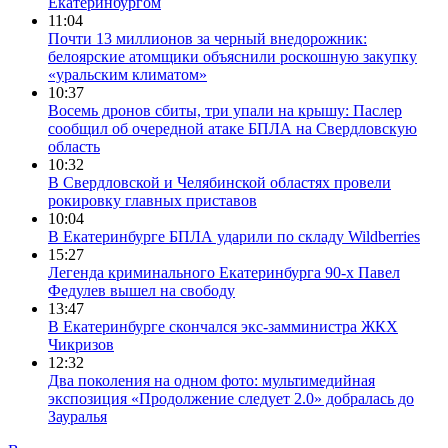
Екатеринбургом
11:04
Почти 13 миллионов за черный внедорожник:
белоярские атомщики объяснили роскошную закупку
«уральским климатом»
10:37
Восемь дронов сбиты, три упали на крышу: Паслер
сообщил об очередной атаке БПЛА на Свердловскую
область
10:32
В Свердловской и Челябинской областях провели
рокировку главных приставов
10:04
В Екатеринбурге БПЛА ударили по складу Wildberries
15:27
Легенда криминального Екатеринбурга 90-х Павел
Федулев вышел на свободу
13:47
В Екатеринбурге скончался экс-замминистра ЖКХ
Чикризов
12:32
Два поколения на одном фото: мультимедийная
экспозиция «Продолжение следует 2.0» добралась до
Зауралья