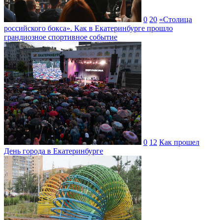
0
20
«Столица
российского бокса». Как в Екатеринбурге прошло
грандиозное спортивное событие
0
12
Как прошел
День города в Екатеринбурге