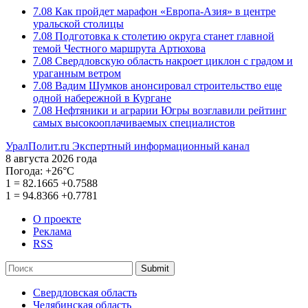
7.08
Как пройдет марафон «Европа-Азия» в центре
уральской столицы
7.08
Подготовка к столетию округа станет главной
темой Честного маршрута Артюхова
7.08
Свердловскую область накроет циклон с градом и
ураганным ветром
7.08
Вадим Шумков анонсировал строительство еще
одной набережной в Кургане
7.08
Нефтяники и аграрии Югры возглавили рейтинг
самых высокооплачиваемых специалистов
УралПолит.ru
Экспертный информационный канал
8 августа 2026 года
Погода:
+26°С
1
=
82.1665
+0.7588
1
=
94.8366
+0.7781
О проекте
Реклама
RSS
Submit
Свердловская область
Челябинская область