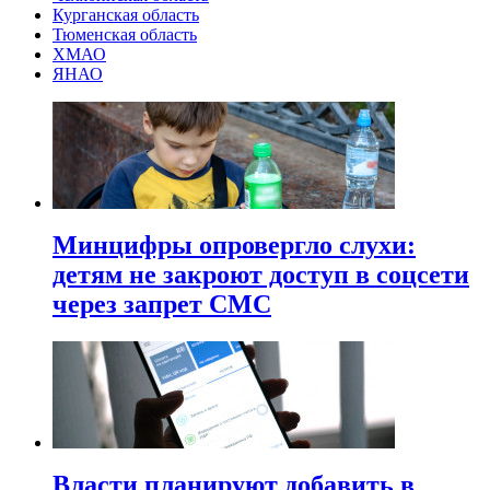
Курганская область
Тюменская область
ХМАО
ЯНАО
Минцифры опровергло слухи:
детям не закроют доступ в соцсети
через запрет СМС
Власти планируют добавить в