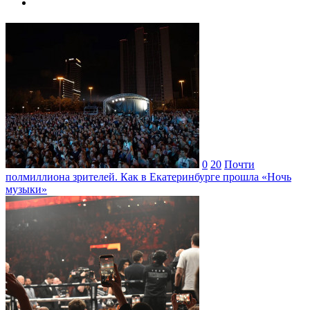
0
20
Почти
полмиллиона зрителей. Как в Екатеринбурге прошла «Ночь
музыки»