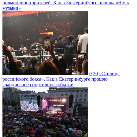
полмиллиона зрителей. Как в Екатеринбурге прошла «Ночь
музыки»
0
20
«Столица
российского бокса». Как в Екатеринбурге прошло
грандиозное спортивное событие