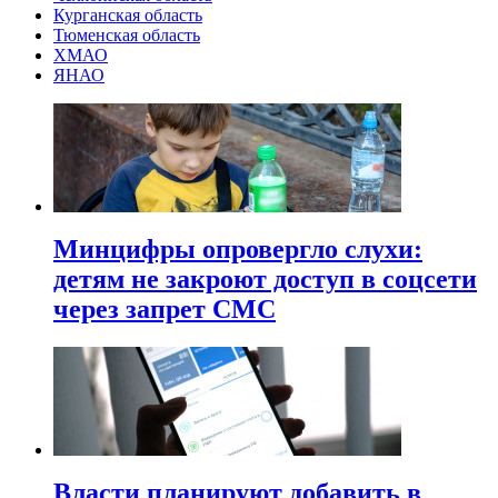
Курганская область
Тюменская область
ХМАО
ЯНАО
Минцифры опровергло слухи:
детям не закроют доступ в соцсети
через запрет СМС
Власти планируют добавить в