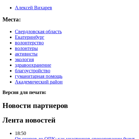
Алексей Вихарев
Места:
Свердловская область
Екатеринбург
волонтерство
волонтеры
активисты
экология
здравоохранение
благоустройство
гуманитарная помощь
Академический район
Версия для печати:
Новости партнеров
Лента новостей
18:50
От окопов до ОПК: как участников спецоперации будут