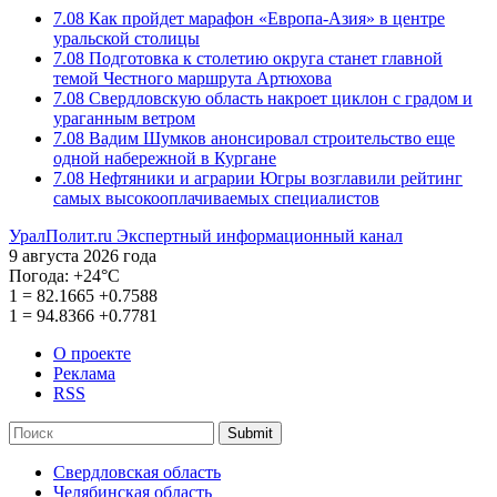
7.08
Как пройдет марафон «Европа-Азия» в центре
уральской столицы
7.08
Подготовка к столетию округа станет главной
темой Честного маршрута Артюхова
7.08
Свердловскую область накроет циклон с градом и
ураганным ветром
7.08
Вадим Шумков анонсировал строительство еще
одной набережной в Кургане
7.08
Нефтяники и аграрии Югры возглавили рейтинг
самых высокооплачиваемых специалистов
УралПолит.ru
Экспертный информационный канал
9 августа 2026 года
Погода:
+24°С
1
=
82.1665
+0.7588
1
=
94.8366
+0.7781
О проекте
Реклама
RSS
Submit
Свердловская область
Челябинская область