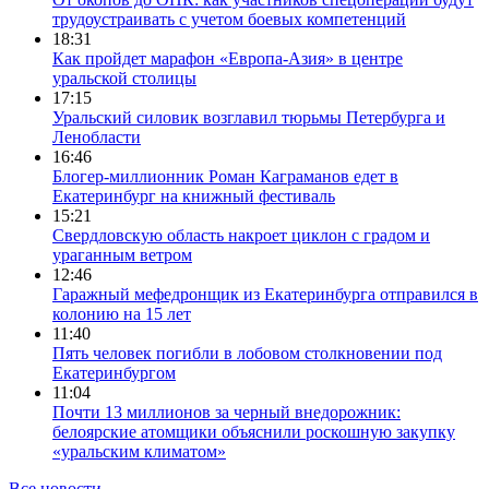
трудоустраивать с учетом боевых компетенций
18:31
Как пройдет марафон «Европа-Азия» в центре
уральской столицы
17:15
Уральский силовик возглавил тюрьмы Петербурга и
Ленобласти
16:46
Блогер-миллионник Роман Каграманов едет в
Екатеринбург на книжный фестиваль
15:21
Свердловскую область накроет циклон с градом и
ураганным ветром
12:46
Гаражный мефедронщик из Екатеринбурга отправился в
колонию на 15 лет
11:40
Пять человек погибли в лобовом столкновении под
Екатеринбургом
11:04
Почти 13 миллионов за черный внедорожник:
белоярские атомщики объяснили роскошную закупку
«уральским климатом»
Все новости