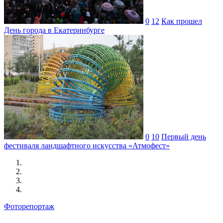
0
12
Как прошел
День города в Екатеринбурге
0
10
Первый день
фестиваля ландшафтного искусства «Атмофест»
Фоторепортаж