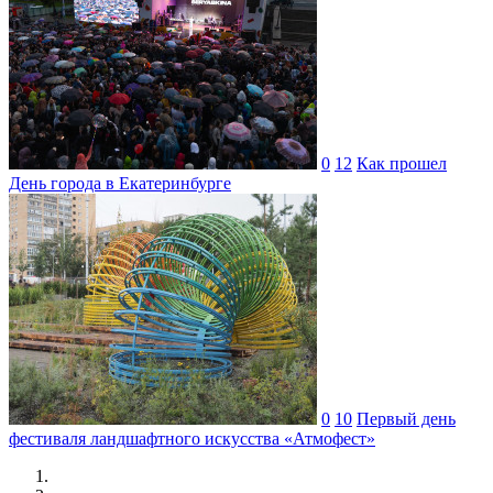
0
12
Как прошел
День города в Екатеринбурге
0
10
Первый день
фестиваля ландшафтного искусства «Атмофест»