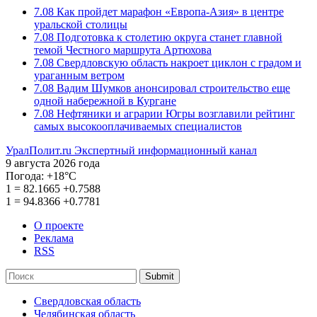
7.08
Как пройдет марафон «Европа-Азия» в центре
уральской столицы
7.08
Подготовка к столетию округа станет главной
темой Честного маршрута Артюхова
7.08
Свердловскую область накроет циклон с градом и
ураганным ветром
7.08
Вадим Шумков анонсировал строительство еще
одной набережной в Кургане
7.08
Нефтяники и аграрии Югры возглавили рейтинг
самых высокооплачиваемых специалистов
УралПолит.ru
Экспертный информационный канал
9 августа 2026 года
Погода:
+18°С
1
=
82.1665
+0.7588
1
=
94.8366
+0.7781
О проекте
Реклама
RSS
Submit
Свердловская область
Челябинская область