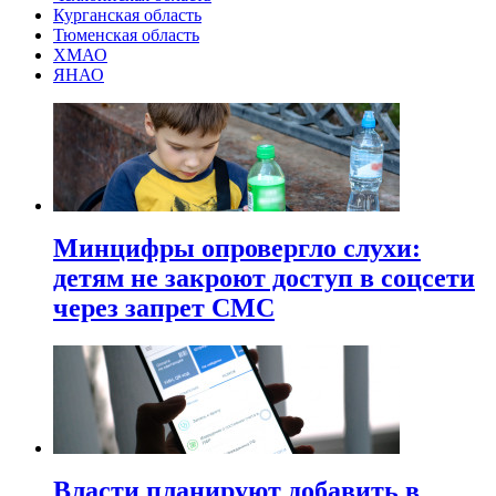
Курганская область
Тюменская область
ХМАО
ЯНАО
Минцифры опровергло слухи:
детям не закроют доступ в соцсети
через запрет СМС
Власти планируют добавить в