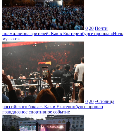
0
20
Почти
полмиллиона зрителей. Как в Екатеринбурге прошла «Ночь
музыки»
0
20
«Столица
российского бокса». Как в Екатеринбурге прошло
грандиозное спортивное событие