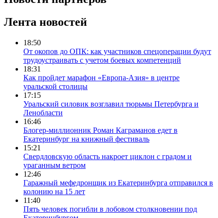
Лента новостей
18:50
От окопов до ОПК: как участников спецоперации будут
трудоустраивать с учетом боевых компетенций
18:31
Как пройдет марафон «Европа-Азия» в центре
уральской столицы
17:15
Уральский силовик возглавил тюрьмы Петербурга и
Ленобласти
16:46
Блогер-миллионник Роман Каграманов едет в
Екатеринбург на книжный фестиваль
15:21
Свердловскую область накроет циклон с градом и
ураганным ветром
12:46
Гаражный мефедронщик из Екатеринбурга отправился в
колонию на 15 лет
11:40
Пять человек погибли в лобовом столкновении под
Екатеринбургом