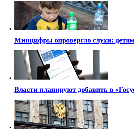
Минцифры опровергло слухи: детям 
Власти планируют добавить в «Госу