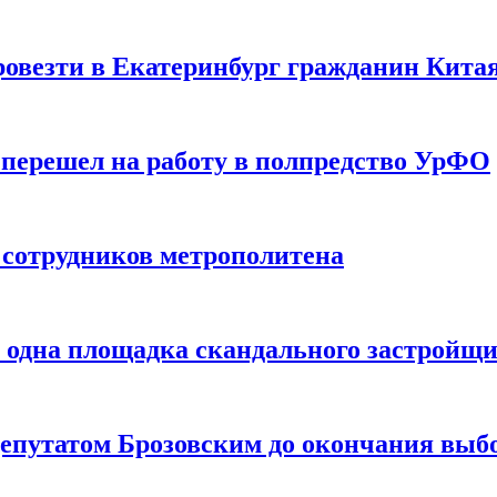
ровезти в Екатеринбург гражданин Кита
перешел на работу в полпредство УрФО
 сотрудников метрополитена
е одна площадка скандального застройщ
депутатом Брозовским до окончания выб