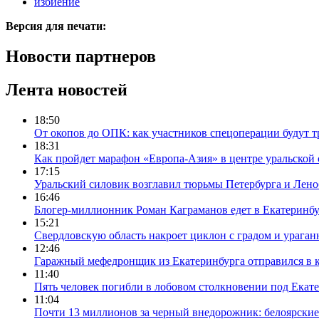
избиение
Версия для печати:
Новости партнеров
Лента новостей
18:50
От окопов до ОПК: как участников спецоперации будут т
18:31
Как пройдет марафон «Европа-Азия» в центре уральской
17:15
Уральский силовик возглавил тюрьмы Петербурга и Лено
16:46
Блогер-миллионник Роман Каграманов едет в Екатеринб
15:21
Свердловскую область накроет циклон с градом и урага
12:46
Гаражный мефедронщик из Екатеринбурга отправился в к
11:40
Пять человек погибли в лобовом столкновении под Екат
11:04
Почти 13 миллионов за черный внедорожник: белоярски