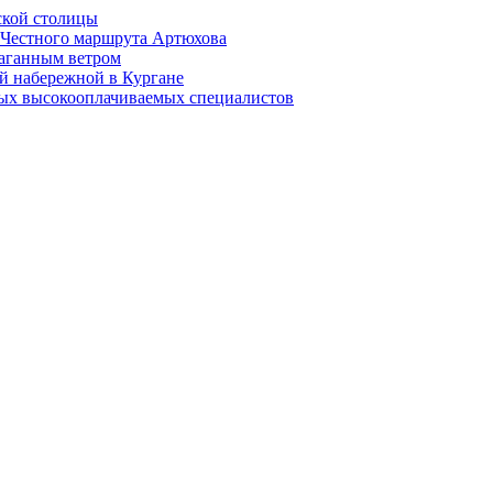
ской столицы
й Честного маршрута Артюхова
раганным ветром
й набережной в Кургане
мых высокооплачиваемых специалистов