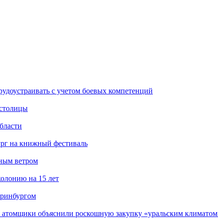
рудоустраивать с учетом боевых компетенций
 столицы
бласти
ург на книжный фестиваль
нным ветром
олонию на 15 лет
еринбургом
е атомщики объяснили роскошную закупку «уральским климатом