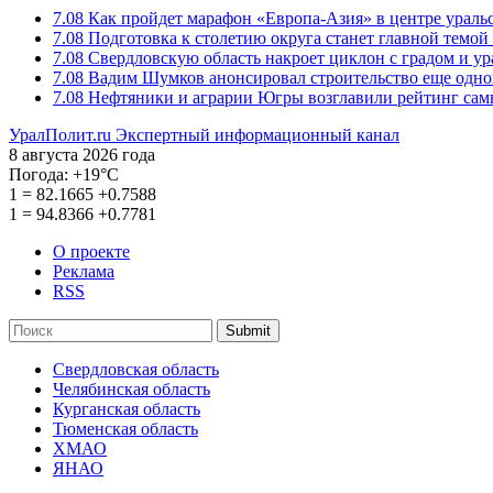
7.08
Как пройдет марафон «Европа-Азия» в центре ураль
7.08
Подготовка к столетию округа станет главной темо
7.08
Свердловскую область накроет циклон с градом и у
7.08
Вадим Шумков анонсировал строительство еще одно
7.08
Нефтяники и аграрии Югры возглавили рейтинг са
УралПолит.ru
Экспертный информационный канал
8 августа 2026 года
Погода:
+19°С
1
=
82.1665
+0.7588
1
=
94.8366
+0.7781
О проекте
Реклама
RSS
Submit
Свердловская область
Челябинская область
Курганская область
Тюменская область
ХМАО
ЯНАО