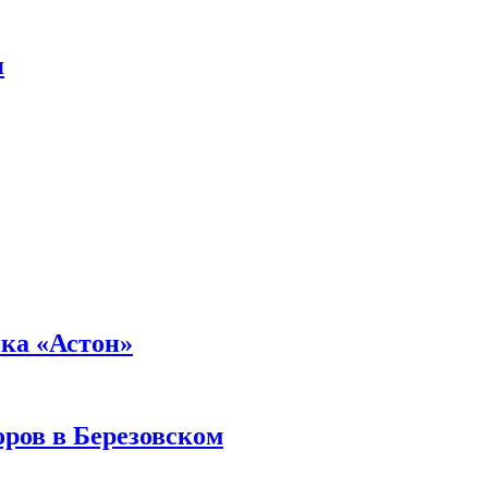
я
ика «Астон»
оров в Березовском