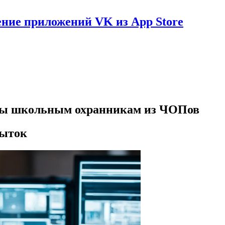
ение приложений VK из App Store
аты школьным охранникам из ЧОПов
быток