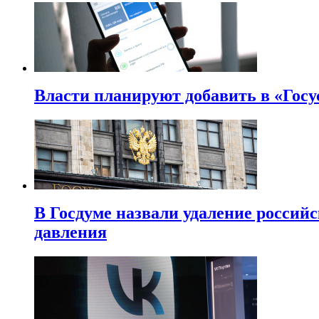
Власти планируют добавить в «Госу
В Госдуме назвали удаление россий
давления