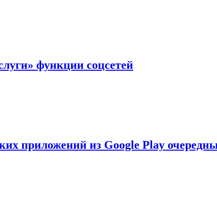
слуги» функции соцсетей
ских приложений из Google Play очеред