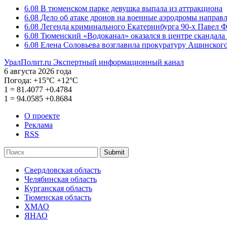
6.08
В тюменском парке девушка выпала из аттракциона
6.08
Дело об атаке дронов на военные аэродромы направ
6.08
Легенда криминального Екатеринбурга 90-х Павел Ф
6.08
Тюменский «Водоканал» оказался в центре скандала 
6.08
Елена Соловьева возглавила прокуратуру Ашинского
УралПолит.ru
Экспертный информационный канал
6 августа 2026 года
Погода:
+15°С
+12°С
1
=
81.4077
+0.4784
1
=
94.0585
+0.8684
О проекте
Реклама
RSS
Submit
Свердловская область
Челябинская область
Курганская область
Тюменская область
ХМАО
ЯНАО