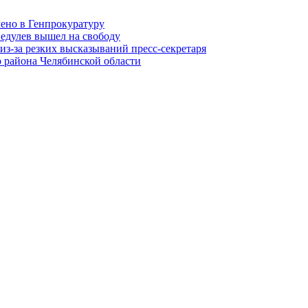
лено в Генпрокуратуру
едулев вышел на свободу
из-за резких высказываний пресс-секретаря
 района Челябинской области