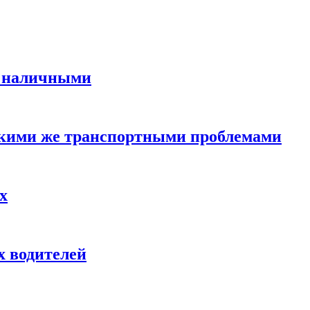
в наличными
такими же транспортными проблемами
х
х водителей