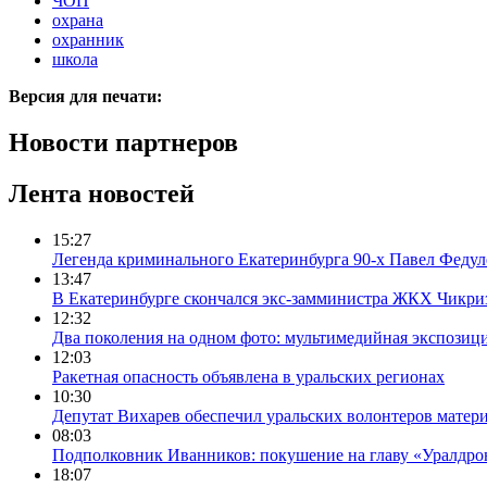
ЧОП
охрана
охранник
школа
Версия для печати:
Новости партнеров
Лента новостей
15:27
Легенда криминального Екатеринбурга 90-х Павел Федул
13:47
В Екатеринбурге скончался экс-замминистра ЖКХ Чикри
12:32
Два поколения на одном фото: мультимедийная экспозици
12:03
Ракетная опасность объявлена в уральских регионах
10:30
Депутат Вихарев обеспечил уральских волонтеров мате
08:03
Подполковник Иванников: покушение на главу «Уралдрон
18:07