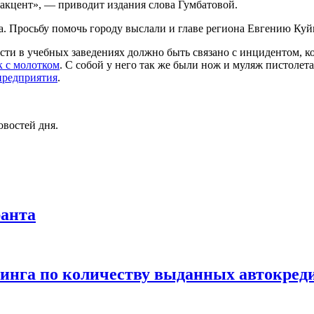
 акцент», — приводит издания слова Гумбатовой.
га. Просьбу помочь городу выслали и главе региона Евгению Куй
ти в учебных заведениях должно быть связано с инцидентом, к
к с молотком
. С собой у него так же были нож и муляж пистоле
предприятия
.
овостей дня.
ранта
инга по количеству выданных автокред