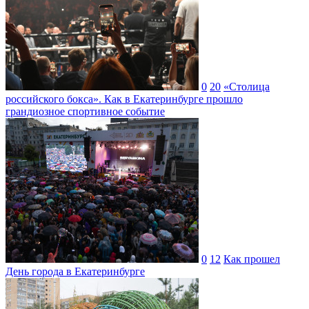
0
20
«Столица
российского бокса». Как в Екатеринбурге прошло
грандиозное спортивное событие
0
12
Как прошел
День города в Екатеринбурге