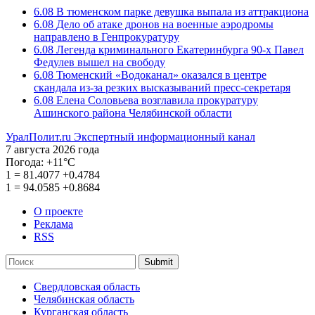
6.08
В тюменском парке девушка выпала из аттракциона
6.08
Дело об атаке дронов на военные аэродромы
направлено в Генпрокуратуру
6.08
Легенда криминального Екатеринбурга 90-х Павел
Федулев вышел на свободу
6.08
Тюменский «Водоканал» оказался в центре
скандала из-за резких высказываний пресс-секретаря
6.08
Елена Соловьева возглавила прокуратуру
Ашинского района Челябинской области
УралПолит.ru
Экспертный информационный канал
7 августа 2026 года
Погода:
+11°С
1
=
81.4077
+0.4784
1
=
94.0585
+0.8684
О проекте
Реклама
RSS
Submit
Свердловская область
Челябинская область
Курганская область