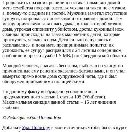
Продолжить праздник решили в гостях. Только вот домой
мать семейства посреди застолья уехала на такси не с мужем,
а, почему-то с одним из гостей. Мужчина заметил отсутствие
супруги, попрощался с хозяевами и отправился домой. Там
между приятелями завязалась драка, в ходе которой хозяин
дома, угрожая оппоненту убийством, достал кухонный нож.
Скандал происходил на глазах малолетних детей, которые
проснулись, услышав шум. Дети сильно напугались и
расплакались, и пока мать предпринимала попытки их
успокоить, ее супруг расправился с 24-летним соперником,
сообщили в пресс-службе ГУ МВД по Свердловской области.
Молодой человек, спасаясь бегством, выбежал на улицу, но
причиненные ему ранения оказались фатальными, и он упал
замертво прямо возле дома супружеской четы, где и был
обнаружен прибывшими полицейскими.
По данному факту возбуждено уголовное дело
предусмотренного частью 1 статьи 105 (Убийство).
Максимальная санкция данной статьи – 15 лет лишения
свободы.
© Редакция «УралПолит.Ru»
Добавьте
УралПолит.ру
в мои источники, чтобы быть в курсе