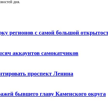
овостей дня.
рку регионов с самой большой открытос
ысяч аккаунтов самокатчиков
нтировать проспект Ленина
тражей бывшего главу Каменского округа