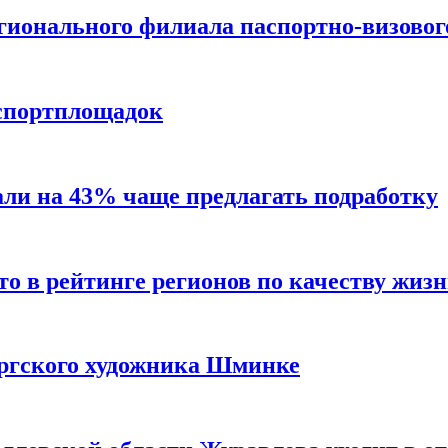
егионального филиала паспортно-визово
 спортплощадок
али на 43% чаще предлагать подработку
то в рейтинге регионов по качеству жиз
ргского художника Шминке