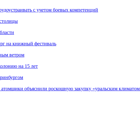
рудоустраивать с учетом боевых компетенций
 столицы
бласти
ург на книжный фестиваль
нным ветром
олонию на 15 лет
еринбургом
е атомщики объяснили роскошную закупку «уральским климатом