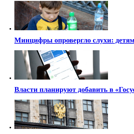
Минцифры опровергло слухи: детям 
Власти планируют добавить в «Госу