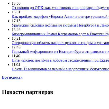
18:50
От окопов до ОПК: как участников спецоперации будут т
18:31
Как пройдет марафон «Европа-Азия» в центре уральской
17:15
Уральский силовик возглавил тюрьмы Петербурга и Лено
16:46
Блогер-миллионник Роман Каграманов едет в Екатеринб
15:21
Свердловскую область накроет циклон с градом и урага
12:46
Гаражный мефедронщик из Екатеринбурга отправился в к
11:40
Пять человек погибли в лобовом столкновении под Екат
11:04
Почти 13 миллионов за черный внедорожник: белоярски
Все новости
Новости партнеров