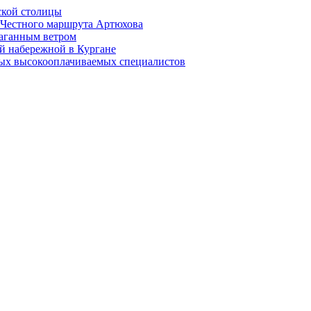
ской столицы
й Честного маршрута Артюхова
раганным ветром
й набережной в Кургане
мых высокооплачиваемых специалистов