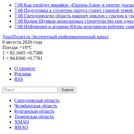
7.08
Как пройдет марафон «Европа-Азия» в центре ураль
7.08
Подготовка к столетию округа станет главной темо
7.08
Свердловскую область накроет циклон с градом и у
7.08
Вадим Шумков анонсировал строительство еще одно
7.08
Нефтяники и аграрии Югры возглавили рейтинг са
УралПолит.ru
Экспертный информационный канал
8 августа 2026 года
Погода:
+19°С
1
=
82.1665
+0.7588
1
=
94.8366
+0.7781
О проекте
Реклама
RSS
Submit
Свердловская область
Челябинская область
Курганская область
Тюменская область
ХМАО
ЯНАО