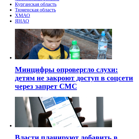
Курганская область
Тюменская область
ХМАО
ЯНАО
Минцифры опровергло слухи:
детям не закроют доступ в соцсети
через запрет СМС
Власти планируют добавить в