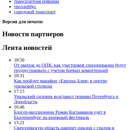
транспортная реформа
троллейбус
городской транспорт
Версия для печати:
Новости партнеров
Лента новостей
18:50
От окопов до ОПК: как участников спецоперации будут
трудоустраивать с учетом боевых компетенций
18:31
Как пройдет марафон «Европа-Азия» в центре
уральской столицы
17:15
Уральский силовик возглавил тюрьмы Петербурга и
Ленобласти
16:46
Блогер-миллионник Роман Каграманов едет в
Екатеринбург на книжный фестиваль
15:21
Свердловскую область накроет циклон с градом и