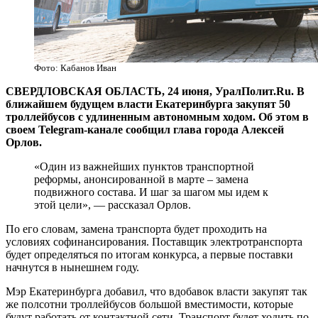
Фото: Кабанов Иван
СВЕРДЛОВСКАЯ ОБЛАСТЬ, 24 июня, УралПолит.Ru. В
ближайшем будущем власти Екатеринбурга закупят 50
троллейбусов с удлиненным автономным ходом. Об этом в
своем Telegram-канале сообщил глава города Алексей
Орлов.
«Один из важнейших пунктов транспортной
реформы, анонсированной в марте – замена
подвижного состава. И шаг за шагом мы идем к
этой цели», — рассказал Орлов.
По его словам, замена транспорта будет проходить на
условиях софинансирования. Поставщик электротранспорта
будет определяться по итогам конкурса, а первые поставки
начнутся в нынешнем году.
Мэр Екатеринбурга добавил, что вдобавок власти закупят так
же полсотни троллейбусов большой вместимости, которые
будут работать от контактной сети. Транспорт будет ходить по