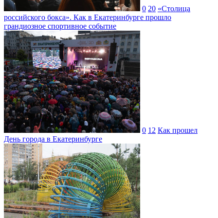
0
20
«Столица
российского бокса». Как в Екатеринбурге прошло
грандиозное спортивное событие
0
12
Как прошел
День города в Екатеринбурге