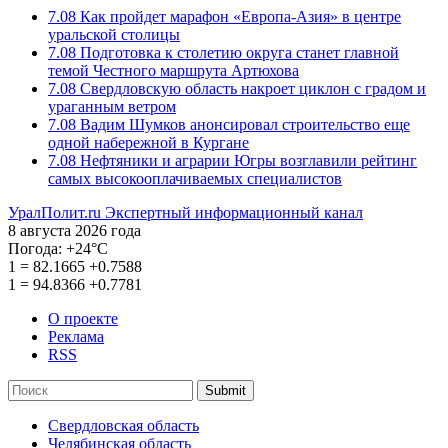
7.08
Как пройдет марафон «Европа-Азия» в центре
уральской столицы
7.08
Подготовка к столетию округа станет главной
темой Честного маршрута Артюхова
7.08
Свердловскую область накроет циклон с градом и
ураганным ветром
7.08
Вадим Шумков анонсировал строительство еще
одной набережной в Кургане
7.08
Нефтяники и аграрии Югры возглавили рейтинг
самых высокооплачиваемых специалистов
УралПолит.ru
Экспертный информационный канал
8 августа 2026 года
Погода:
+24°С
1
=
82.1665
+0.7588
1
=
94.8366
+0.7781
О проекте
Реклама
RSS
Submit
Свердловская область
Челябинская область