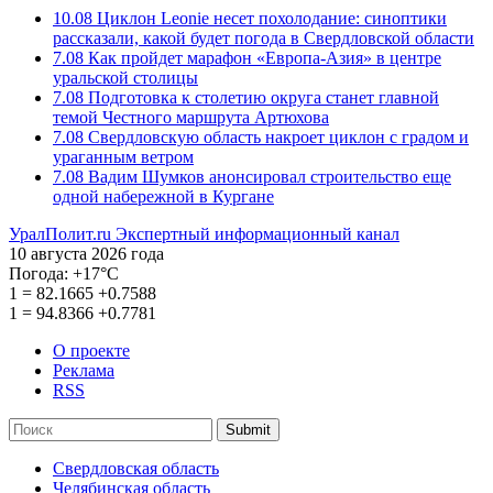
10.08
Циклон Leonie несет похолодание: синоптики
рассказали, какой будет погода в Свердловской области
7.08
Как пройдет марафон «Европа-Азия» в центре
уральской столицы
7.08
Подготовка к столетию округа станет главной
темой Честного маршрута Артюхова
7.08
Свердловскую область накроет циклон с градом и
ураганным ветром
7.08
Вадим Шумков анонсировал строительство еще
одной набережной в Кургане
УралПолит.ru
Экспертный информационный канал
10 августа 2026 года
Погода:
+17°С
1
=
82.1665
+0.7588
1
=
94.8366
+0.7781
О проекте
Реклама
RSS
Submit
Свердловская область
Челябинская область