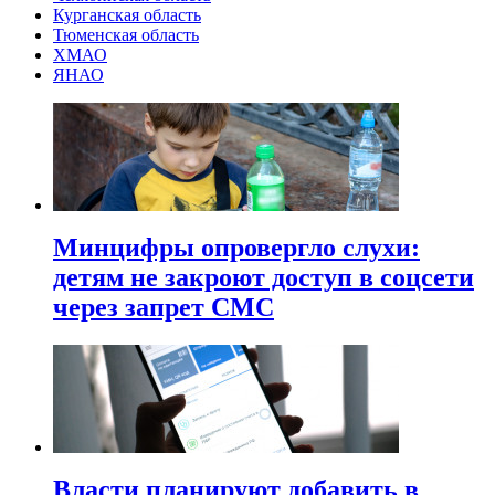
Курганская область
Тюменская область
ХМАО
ЯНАО
Минцифры опровергло слухи:
детям не закроют доступ в соцсети
через запрет СМС
Власти планируют добавить в