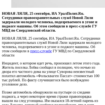
НОВАЯ ЛЯЛЯ, 25 сентября, ИА УралПолит.Ru.
Сотрудники правоохранительных служб Новой Ляли
задержали молодого человека, подозреваемого в угоне и
поджоге машины. Об этом сообщили в пресс-службе ГУ
МВД по Свердловской области.
НОВАЯ ЛЯЛЯ, 25 сентября, ИА УралПолит.Ru. Сотрудники
правоохранительных служб Новой Ляли задержали молодого
человека, подозреваемого в угоне и поджоге машины. Об
этом сообщили в
пресс-службе
ГУ МВД по Свердловской
области
Инцидент, о котором идет речь, произошел летом этого года.
Житель поселка Лобва сообщил в полицию, что ночью из
двора его частного дома на улице Суворова неизвестный
похитил автомобиль «Фольскваген Пассат» стоимостью 100
тыс рублей. По факту случившегося было возбуждено
уголовное дело.
Позже автомобиль обнаружили на пустыре со следами
поджога, а через некоторое время стражи правопорядка
вышли на след угонщика. Им оказался 18-летний парень из
села Лапаево, который сообщил полицейским, что в ночь