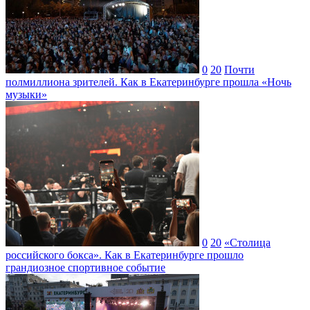
0
20
Почти
полмиллиона зрителей. Как в Екатеринбурге прошла «Ночь
музыки»
0
20
«Столица
российского бокса». Как в Екатеринбурге прошло
грандиозное спортивное событие