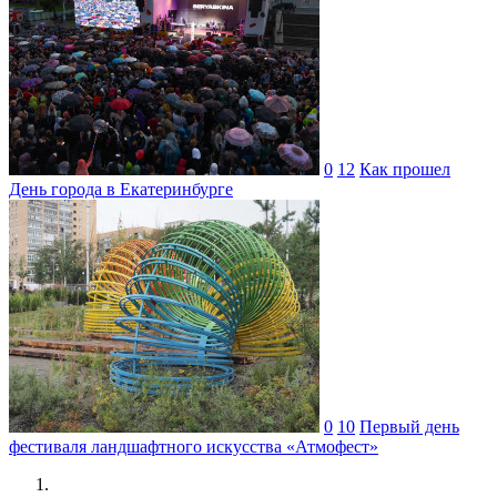
0
12
Как прошел
День города в Екатеринбурге
0
10
Первый день
фестиваля ландшафтного искусства «Атмофест»