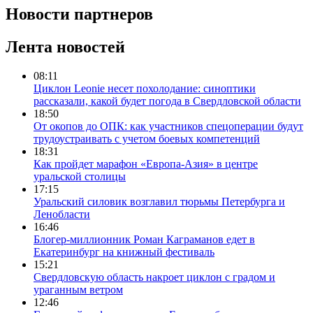
Новости партнеров
Лента новостей
08:11
Циклон Leonie несет похолодание: синоптики
рассказали, какой будет погода в Свердловской области
18:50
От окопов до ОПК: как участников спецоперации будут
трудоустраивать с учетом боевых компетенций
18:31
Как пройдет марафон «Европа-Азия» в центре
уральской столицы
17:15
Уральский силовик возглавил тюрьмы Петербурга и
Ленобласти
16:46
Блогер-миллионник Роман Каграманов едет в
Екатеринбург на книжный фестиваль
15:21
Свердловскую область накроет циклон с градом и
ураганным ветром
12:46