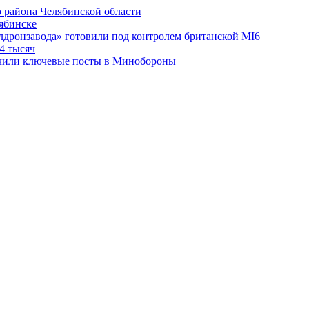
 района Челябинской области
лябинске
лдронзавода» готовили под контролем британской MI6
4 тысяч
чили ключевые посты в Минобороны