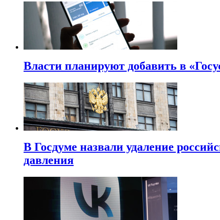
Власти планируют добавить в «Госу
В Госдуме назвали удаление россий
давления