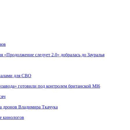
зов
я «Продолжение следует 2.0» добралась до Зауралья
риалами для СВО
завода» готовили под контролем британской MI6
сяч
а дронов Владимира Ткачука
е кинологов