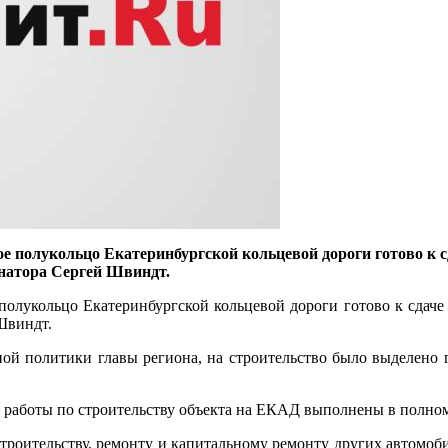
олукольцо Екатеринбургской кольцевой дороги готово к сда
натора Сергей Швиндт.
укольцо Екатеринбургской кольцевой дороги готово к сдаче в 
Швиндт.
й политики главы региона, на строительство было выделено пр
 работы по строительству объекта на ЕКАД выполнены в полном
строительству, ремонту и капитальному ремонту других автомо