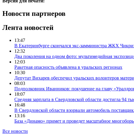
Версия для печати:
Новости партнеров
Лента новостей
13:47
В Екатеринбурге скончался экс-замминистра ЖКХ Чикри
12:32
Два поколения на одном фото: мультимедийная экспозици
12:03
Ракетная опасность объявлена в уральских регионах
10:30
Депутат Вихарев обеспечил уральских волонтеров мате
08:03
Подполковник Иванников: покушение на главу «Уралдрон
18:07
Средняя зарплата в Свердловской области достигла 94 ты
16:48
В Свердловской области взорвали автомобиль поставщик
13:16
База «Динамо» примет и проведет масштабное многоборь
Все новости