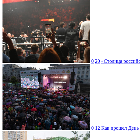
0
20
«Столица российс
0
12
Как прошел День 