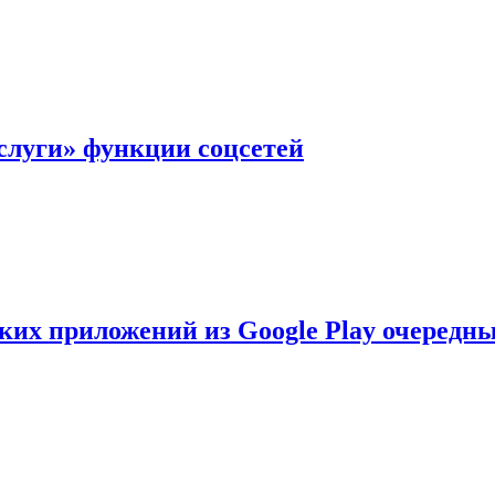
слуги» функции соцсетей
ских приложений из Google Play очеред