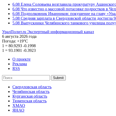
6.08
Елена Соловьева возглавила прокуратуру Ашинского
6.08
Что известно о массовой потасовке подростков в Че
6.08
Подполковник Иванников: покушение на главу «Ура
5.08
Средняя зарплата в Свердловской области достигла 9
5.08
Выпускники Челябинского танкового училища полу
УралПолит.ru
Экспертный информационный канал
6 августа 2026 года
Погода:
+19°С
1
=
80.9293
-0.1998
1
=
93.1901
-0.3923
О проекте
Реклама
RSS
Submit
Свердловская область
Челябинская область
Курганская область
Тюменская область
ХМАО
ЯНАО