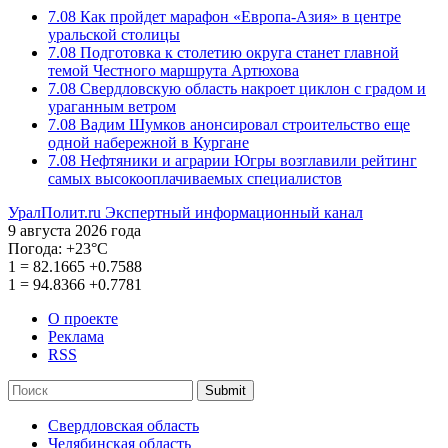
7.08
Как пройдет марафон «Европа-Азия» в центре
уральской столицы
7.08
Подготовка к столетию округа станет главной
темой Честного маршрута Артюхова
7.08
Свердловскую область накроет циклон с градом и
ураганным ветром
7.08
Вадим Шумков анонсировал строительство еще
одной набережной в Кургане
7.08
Нефтяники и аграрии Югры возглавили рейтинг
самых высокооплачиваемых специалистов
УралПолит.ru
Экспертный информационный канал
9 августа 2026 года
Погода:
+23°С
1
=
82.1665
+0.7588
1
=
94.8366
+0.7781
О проекте
Реклама
RSS
Submit
Свердловская область
Челябинская область