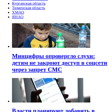
Курганская область
Тюменская область
ХМАО
ЯНАО
Минцифры опровергло слухи:
детям не закроют доступ в соцсети
через запрет СМС
Власти планируют добавить в