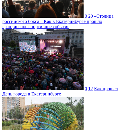
0
20
«Столица
российского бокса». Как в Екатеринбурге прошло
грандиозное спортивное событие
0
12
Как прошел
День города в Екатеринбурге