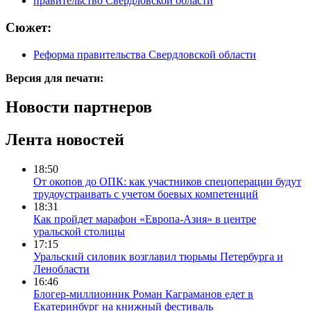
правительство Свердловской области
Сюжет:
Реформа правительства Свердловской области
Версия для печати:
Новости партнеров
Лента новостей
18:50
От окопов до ОПК: как участников спецоперации будут
трудоустраивать с учетом боевых компетенций
18:31
Как пройдет марафон «Европа-Азия» в центре
уральской столицы
17:15
Уральский силовик возглавил тюрьмы Петербурга и
Ленобласти
16:46
Блогер-миллионник Роман Каграманов едет в
Екатеринбург на книжный фестиваль