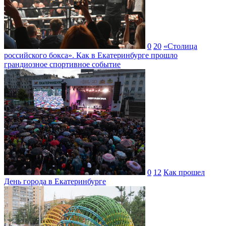
0
20
«Столица
российского бокса». Как в Екатеринбурге прошло
грандиозное спортивное событие
0
12
Как прошел
День города в Екатеринбурге