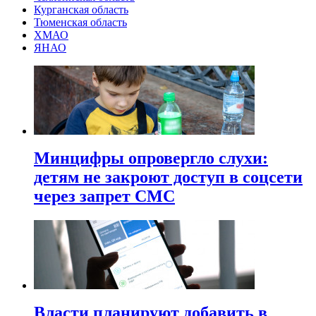
Курганская область
Тюменская область
ХМАО
ЯНАО
Минцифры опровергло слухи:
детям не закроют доступ в соцсети
через запрет СМС
Власти планируют добавить в