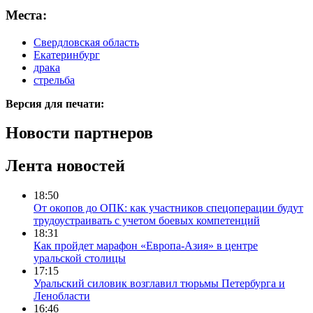
Места:
Свердловская область
Екатеринбург
драка
стрельба
Версия для печати:
Новости партнеров
Лента новостей
18:50
От окопов до ОПК: как участников спецоперации будут
трудоустраивать с учетом боевых компетенций
18:31
Как пройдет марафон «Европа-Азия» в центре
уральской столицы
17:15
Уральский силовик возглавил тюрьмы Петербурга и
Ленобласти
16:46