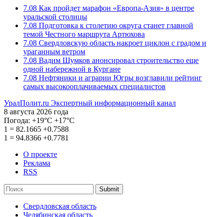
7.08
Как пройдет марафон «Европа-Азия» в центре
уральской столицы
7.08
Подготовка к столетию округа станет главной
темой Честного маршрута Артюхова
7.08
Свердловскую область накроет циклон с градом и
ураганным ветром
7.08
Вадим Шумков анонсировал строительство еще
одной набережной в Кургане
7.08
Нефтяники и аграрии Югры возглавили рейтинг
самых высокооплачиваемых специалистов
УралПолит.ru
Экспертный информационный канал
8 августа 2026 года
Погода:
+19°С
+17°С
1
=
82.1665
+0.7588
1
=
94.8366
+0.7781
О проекте
Реклама
RSS
Submit
Свердловская область
Челябинская область