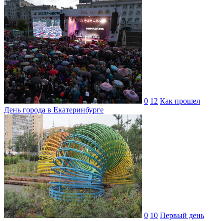
0
12
Как прошел
День города в Екатеринбурге
0
10
Первый день