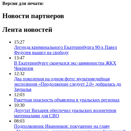
Версия для печати:
Новости партнеров
Лента новостей
15:27
Легенда криминального Екатеринбурга 90-х Павел
Федулев вышел на свободу
13:47
В Екатеринбурге скончался экс-замминистра ЖКХ
Чикризов
12:32
Два поколения на одном фото: мультимедийная
экспозиция «Продолжение следует 2.0» добралась до
Зауралья
12:03
Ракетная опасность объявлена в уральских регионах
10:30
Депутат Вихарев обеспечил уральских волонтеров
материалами для СВО
08:03
Подполковник Иванников: покушение на главу