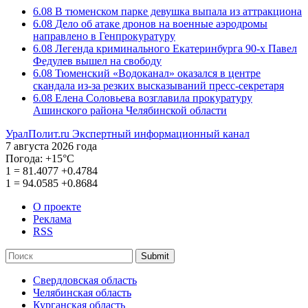
6.08
В тюменском парке девушка выпала из аттракциона
6.08
Дело об атаке дронов на военные аэродромы
направлено в Генпрокуратуру
6.08
Легенда криминального Екатеринбурга 90-х Павел
Федулев вышел на свободу
6.08
Тюменский «Водоканал» оказался в центре
скандала из-за резких высказываний пресс-секретаря
6.08
Елена Соловьева возглавила прокуратуру
Ашинского района Челябинской области
УралПолит.ru
Экспертный информационный канал
7 августа 2026 года
Погода:
+15°С
1
=
81.4077
+0.4784
1
=
94.0585
+0.8684
О проекте
Реклама
RSS
Submit
Свердловская область
Челябинская область
Курганская область