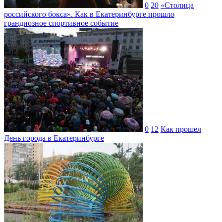
0
20
«Столица
российского бокса». Как в Екатеринбурге прошло
грандиозное спортивное событие
0
12
Как прошел
День города в Екатеринбурге