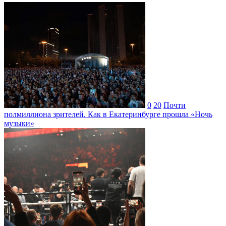
0
20
Почти
полмиллиона зрителей. Как в Екатеринбурге прошла «Ночь
музыки»