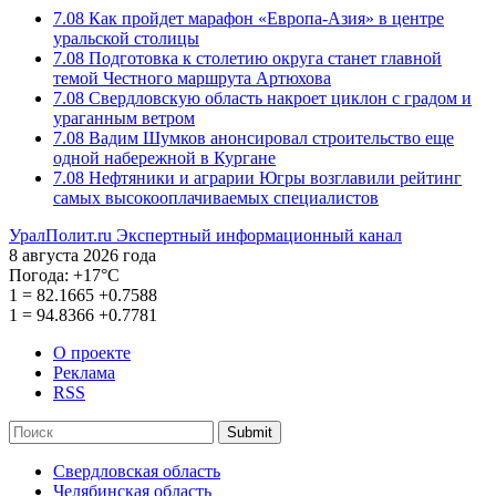
7.08
Как пройдет марафон «Европа-Азия» в центре
уральской столицы
7.08
Подготовка к столетию округа станет главной
темой Честного маршрута Артюхова
7.08
Свердловскую область накроет циклон с градом и
ураганным ветром
7.08
Вадим Шумков анонсировал строительство еще
одной набережной в Кургане
7.08
Нефтяники и аграрии Югры возглавили рейтинг
самых высокооплачиваемых специалистов
УралПолит.ru
Экспертный информационный канал
8 августа 2026 года
Погода:
+17°С
1
=
82.1665
+0.7588
1
=
94.8366
+0.7781
О проекте
Реклама
RSS
Submit
Свердловская область
Челябинская область