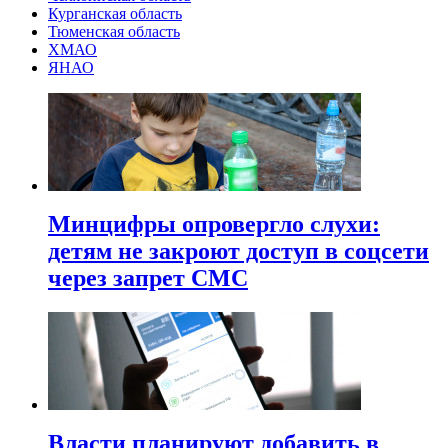
Курганская область
Тюменская область
ХМАО
ЯНАО
Минцифры опровергло слухи:
детям не закроют доступ в соцсети
через запрет СМС
Власти планируют добавить в