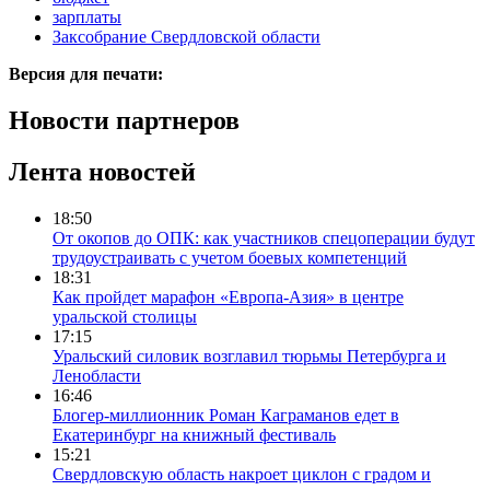
зарплаты
Заксобрание Свердловской области
Версия для печати:
Новости партнеров
Лента новостей
18:50
От окопов до ОПК: как участников спецоперации будут
трудоустраивать с учетом боевых компетенций
18:31
Как пройдет марафон «Европа-Азия» в центре
уральской столицы
17:15
Уральский силовик возглавил тюрьмы Петербурга и
Ленобласти
16:46
Блогер-миллионник Роман Каграманов едет в
Екатеринбург на книжный фестиваль
15:21
Свердловскую область накроет циклон с градом и