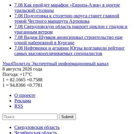
7.08
Как пройдет марафон «Европа-Азия» в центре
уральской столицы
7.08
Подготовка к столетию округа станет главной
темой Честного маршрута Артюхова
7.08
Свердловскую область накроет циклон с градом и
ураганным ветром
7.08
Вадим Шумков анонсировал строительство еще
одной набережной в Кургане
7.08
Нефтяники и аграрии Югры возглавили рейтинг
самых высокооплачиваемых специалистов
УралПолит.ru
Экспертный информационный канал
8 августа 2026 года
Погода:
+17°С
1
=
82.1665
+0.7588
1
=
94.8366
+0.7781
О проекте
Реклама
RSS
Submit
Свердловская область
Челябинская область