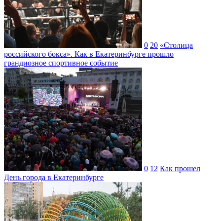
0
20
«Столица
российского бокса». Как в Екатеринбурге прошло
грандиозное спортивное событие
0
12
Как прошел
День города в Екатеринбурге