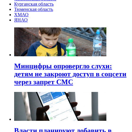
Курганская область
Тюменская область
ХМАО
ЯНАО
Минцифры опровергло слухи:
детям не закроют доступ в соцсети
через запрет СМС
Власти планируют добавить в