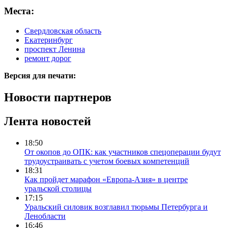
Места:
Свердловская область
Екатеринбург
проспект Ленина
ремонт дорог
Версия для печати:
Новости партнеров
Лента новостей
18:50
От окопов до ОПК: как участников спецоперации будут
трудоустраивать с учетом боевых компетенций
18:31
Как пройдет марафон «Европа-Азия» в центре
уральской столицы
17:15
Уральский силовик возглавил тюрьмы Петербурга и
Ленобласти
16:46