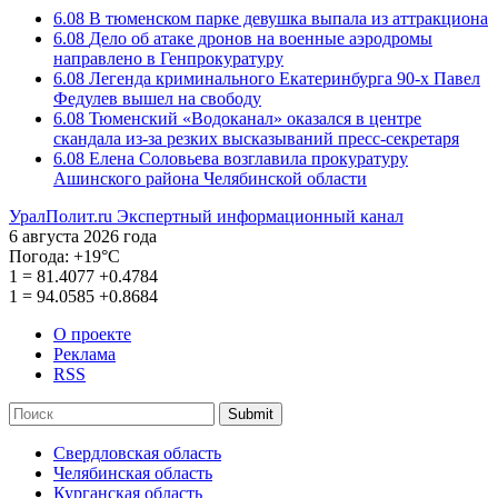
6.08
В тюменском парке девушка выпала из аттракциона
6.08
Дело об атаке дронов на военные аэродромы
направлено в Генпрокуратуру
6.08
Легенда криминального Екатеринбурга 90-х Павел
Федулев вышел на свободу
6.08
Тюменский «Водоканал» оказался в центре
скандала из-за резких высказываний пресс-секретаря
6.08
Елена Соловьева возглавила прокуратуру
Ашинского района Челябинской области
УралПолит.ru
Экспертный информационный канал
6 августа 2026 года
Погода:
+19°С
1
=
81.4077
+0.4784
1
=
94.0585
+0.8684
О проекте
Реклама
RSS
Submit
Свердловская область
Челябинская область
Курганская область