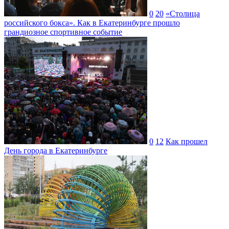
0
20
«Столица
российского бокса». Как в Екатеринбурге прошло
грандиозное спортивное событие
0
12
Как прошел
День города в Екатеринбурге