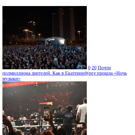
0
20
Почти
полмиллиона зрителей. Как в Екатеринбурге прошла «Ночь
музыки»